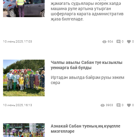
җәмәгать судьялары исерек хәлдә
машина руле артына утырган
шоферларга карата административ
җәза билгеләде.
10 июнь 2025, 17:03
604
0
0
Чалпы авылы Сабан туе кызыклы
уеннарга бай булды
Иртәдән авылда бәйрәм рухы хөкем
сөрә
10 июнь 2025, 16:13
3903
0
0
Азнакай Сабан туеның иң күңелле
мизгелләре