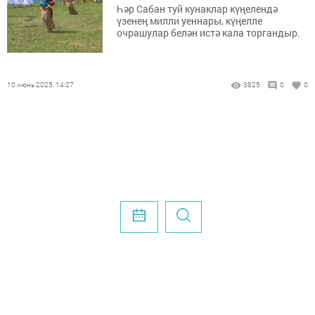
Һәр Сабан туй кунаклар күңелендә
үзенең милли уеннары, күңелле
очрашулар белән истә кала торгандыр.
10 июнь 2025, 14:27
3825
0
0