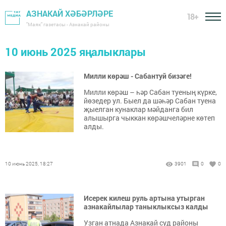
АЗНАКАЙ ХӘБӘРЛӘРЕ
18+
"Маяк" газетасы - Азнакай районы
10 июнь 2025 яңалыклары
Милли көрәш - Сабантуй бизәге!
Милли көрәш – һәр Сабан туеның күрке,
йөзедер ул. Быел да шәһәр Сабан туена
җыелган кунаклар мәйданга бил
алышырга чыккан көрәшчеләрне көтеп
алды.
10 июнь 2025, 18:27
3901
0
0
Исерек килеш руль артына утырган
азнакайлылар таныклыксыз калды
Узган атнада Азнакай суд районы