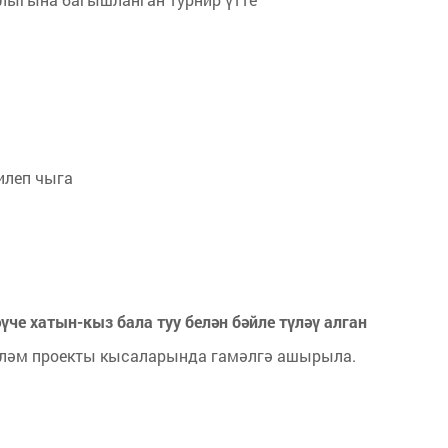
илеп чыга
че хатын-кыз бала туу белән бәйле түләү алган
күләм проекты кысаларында гамәлгә ашырыла.