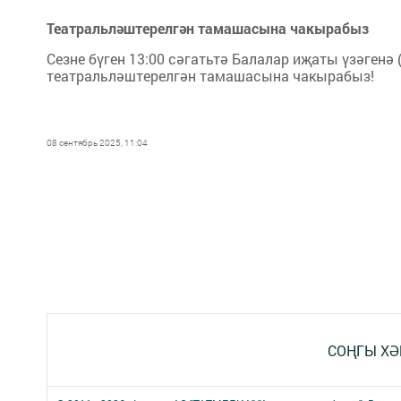
Театральләштерелгән тамашасына чакырабыз
Сезне бүген 13:00 сәгатьтә Балалар иҗаты үзәгенә 
театральләштерелгән тамашасына чакырабыз!
08 сентябрь 2025, 11:04
СОҢГЫ ХӘ