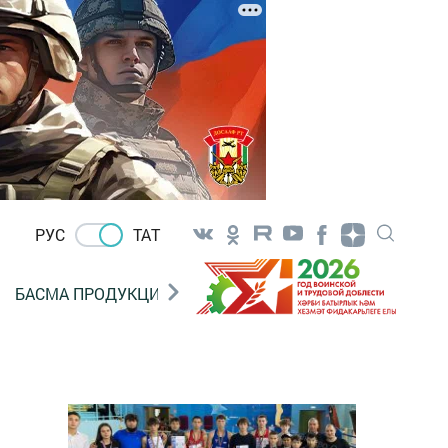
РУС
ТАТ
БАСМА ПРОДУКЦИЯ САТУ
«ГӨЛСТАН» БЕРЛӘШМ