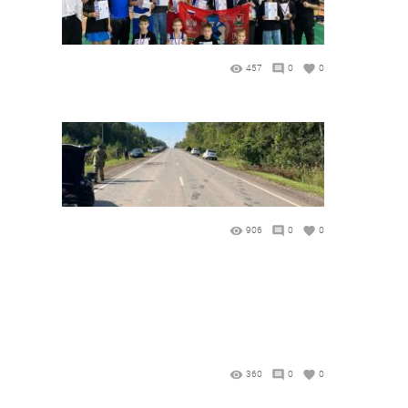
457
0
0
906
0
0
360
0
0