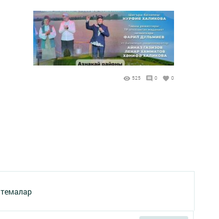
525
0
0
 темалар