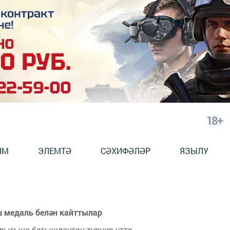
18+
ЯМ
ЭЛЕМТӘ
СӘХИФӘЛӘР
ЯЗЫЛУ
ш медаль белән кайттылар
ллыгына багышланган турнир үтте