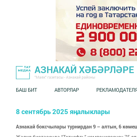
АЗНАКАЙ ХӘБӘРЛӘРЕ
"Маяк" газетасы - Азнакай районы
БАШ БИТ
АВТОРЛАР
РЕКЛАМОДАТЕЛ
8 сентябрь 2025 яңалыклары
Азнакай боксчылары турнирдан 9 – алтын, 6 көме
Җәлил бистәсендә “Татнефть” компаниясенең 75 е