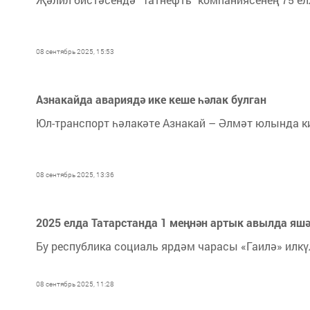
08 сентябрь 2025, 15:53
Азнакайда авариядә ике кеше һәлак булган
Юл-транспорт һәлакәте Азнакай – Әлмәт юлында к
08 сентябрь 2025, 13:36
2025 елда Татарстанда 1 меңнән артык авылда яшәү
Бу республика социаль ярдәм чарасы «Гаилә» ил
08 сентябрь 2025, 11:28