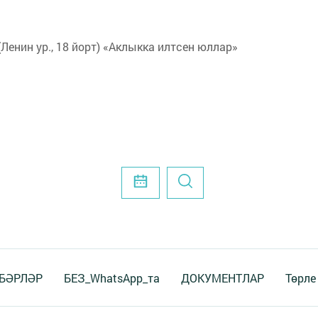
(Ленин ур., 18 йорт) «Аклыкка илтсен юллар»
БӘРЛӘР
БЕЗ_WhatsApp_та
ДОКУМЕНТЛАР
Төрле