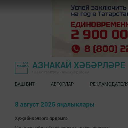
АЗНАКАЙ ХӘБӘРЛӘРЕ
"Маяк" газетасы - Азнакай районы
БАШ БИТ
АВТОРЛАР
РЕКЛАМОДАТЕЛ
8 август 2025 яңалыклары
Хуҗабикәләргә ярдәмгә
Уңып та куйды быел җиләк-җимеш, яшелчә.