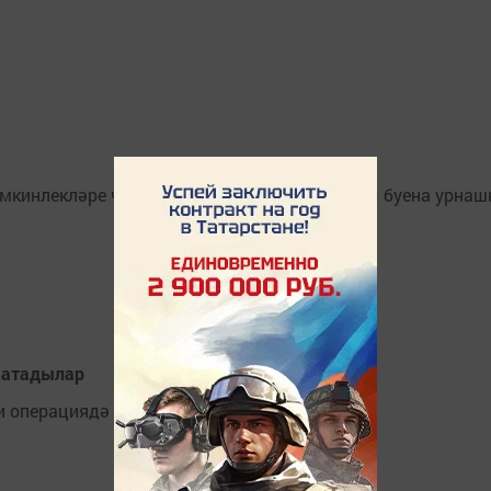
мөмкинлекләре чикле азнакайлылар, Ык елгасы буена урнаш
 атадылар
би операциядә катнашучылар белән эшли.