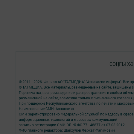
СОҢГЫ ХӘ
© 2011 - 2026. Филиал АО "ТАТМЕДИА" "Азнакаево-информ". Все 
© ТАТМЕДИА. Все материалы, размещенные на сайте, защищены з
Перепечатка, воспроизведение и распространение в любом объе
размещенной на сайте, возможна только с письменного согласия
При поддержке Республиканского агентства по печати и массов
Наименование СМИ: Азнакаево
СМИ зарегистрировано Федеральной службой по надзору в сфере 
информационных технологий и массовых коммуникаций
запись о регистрации СМИ ЭЛ № ФС 77 - 48877 от 07.03.2012
ФИО главного редактора: Шайхулов Фархат Фагимович