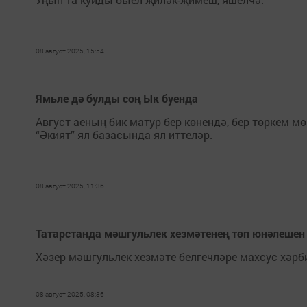
08 август 2025, 15:54
Ямьле дә булды соң Ык буенда
Август аеның бик матур бер көнендә, бер төркем 
“Әкият” ял базасында ял иттеләр.
08 август 2025, 11:36
Татарстанда мәшгульлек хезмәтенең төп юнәлешен
Хәзер мәшгульлек хезмәте белгечләре махсус хәр
08 август 2025, 08:36