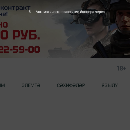
6
Автоматическое закрытие баннера через
18+
ЯМ
ЭЛЕМТӘ
СӘХИФӘЛӘР
ЯЗЫЛУ