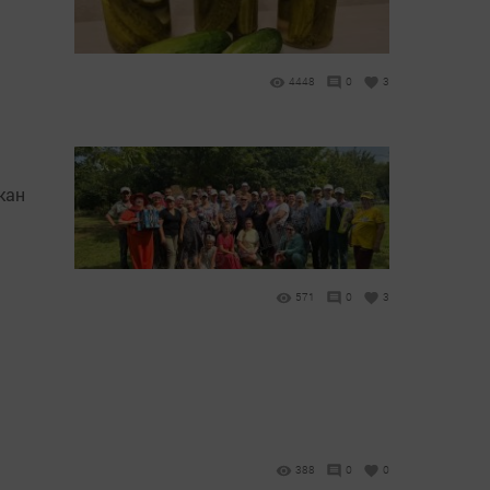
4448
0
3
кан
571
0
3
388
0
0