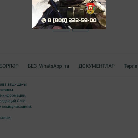
БӘРЛӘР
БЕЗ_WhatsApp_та
ДОКУМЕНТЛАР
Төрле
права защищены.
аконом.
ме информации,
 редакций СМИ.
ым коммуникациям.
связи,