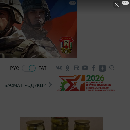
РУС
ТАТ
БАСМА ПРОДУКЦИЯ САТУ
«ГӨЛСТАН» БЕРЛӘШМ