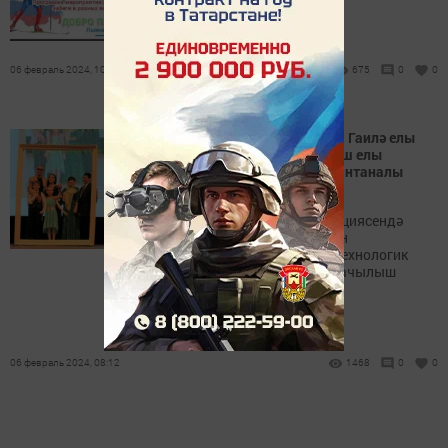
06 февраль 2024, 10:41
675
0
0
Узган җомгада Азнакайда Гаилә елы
һәм Фәнни-технологик үсеш елы
ачылышына багышлап тантаналы
чара узды
Азнакайда Россия Федерациясендә
Гаилә елына һәм Татарстан
Республикасында фәнни-технологик
үсеш елына багышланган ачылыш
уңаеннан чара узды
06 февраль 2024, 08:12
1468
0
0