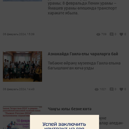
урамы; 8 февральдә Ленин урамы –
Ямашев урамы өлешендә транспорт
хәрәкәте ябыла.
06 февраль 2024, 15:39
709
0
0
Азнакайда Гаилә елы чараларга бай
Төбәкне өйрәнү музеенда Гаилә елына
багышланган кичә узды
06 февраль 2024, 14:43
1021
0
0
Чаңгы юлы безне көтә
Районыбызда сәламәт яшәүне
пропагандалау буенча чаралар әледән-
әле уздырылып тора