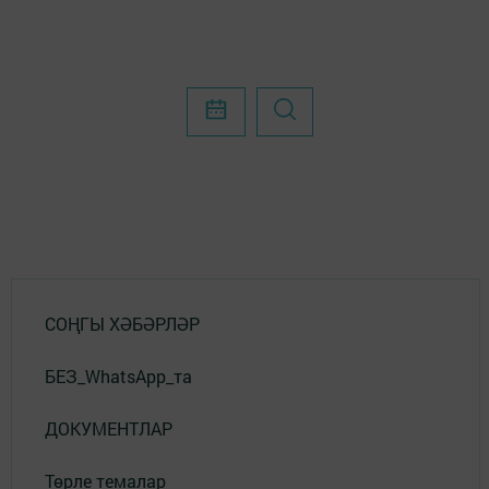
СОҢГЫ ХӘБӘРЛӘР
БЕЗ_WhatsApp_та
ДОКУМЕНТЛАР
Төрле темалар