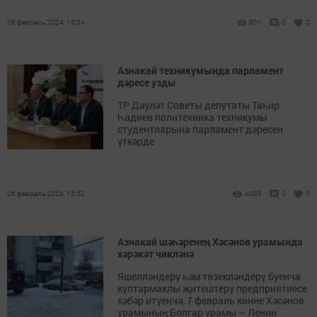
06 февраль 2024, 16:24
801
0
0
Азнакай техникумында парламент
дәресе узды
ТР Дәүләт Советы депутаты Таһир
Һадиев политехника техникумы
студентларына парламент дәресен
үткәрде
06 февраль 2024, 15:52
4098
0
0
Азнакай шәһәренең Хәсәнов урамында
хәрәкәт чикләнә
Яшелләндерү һәм төзекләндерү буенча
күптармаклы җитештерү предприятиесе
хәбәр итүенчә, 7 февраль көнне Хәсәнов
урамының Болгар урамы – Ленин