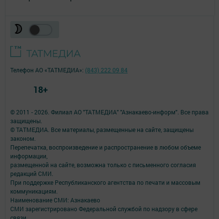
Телефон АО «ТАТМЕДИА»:
(843) 222 09 84
18+
© 2011 - 2026. Филиал АО "ТАТМЕДИА" "Азнакаево-информ". Все права
защищены.
© ТАТМЕДИА. Все материалы, размещенные на сайте, защищены
законом.
Перепечатка, воспроизведение и распространение в любом объеме
информации,
размещенной на сайте, возможна только с письменного согласия
редакций СМИ.
При поддержке Республиканского агентства по печати и массовым
коммуникациям.
Наименование СМИ: Азнакаево
СМИ зарегистрировано Федеральной службой по надзору в сфере
связи,