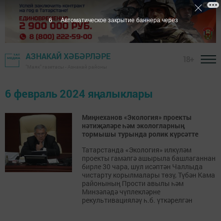
6
Автоматическое закрытие баннера через
АЗНАКАЙ ХӘБӘРЛӘРЕ
18+
"Маяк" газетасы - Азнакай районы
6 февраль 2024 яңалыклары
Миңнеханов «Экология» проекты
нәтиҗәләре һәм экологларның
тормышы турында ролик күрсәтте
Татарстанда «Экология» илкүләм
проекты гамәлгә ашырыла башлаганнан
бирле 30 чара, шул исәптән Чаллыда
чистарту корылмалары төзү, Түбән Кама
районының Прости авылы һәм
Минзәләдә чүплекләрне
рекультивацияләү һ.б. үткәрелгән