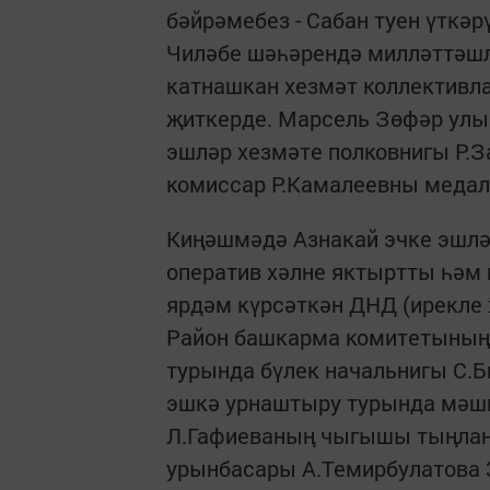
бәйрәмебез - Сабан туен үткәр
Чиләбе шәһәрендә милләттәшл
катнашкан хезмәт коллективл
җиткерде. Марсель Зөфәр улы 
эшләр хезмәте полковнигы Р.З
комиссар Р.Камалеевны медаль
Киңәшмәдә Азнакай эчке эшлә
оператив хәлне яктыртты һәм 
ярдәм күрсәткән ДНД (ирекле
Район башкарма комитетының 
турында бүлек начальнигы С.Б
эшкә урнаштыру турында мәшг
Л.Гафиеваның чыгышы тыңлан
урынбасары А.Темирбулатова 