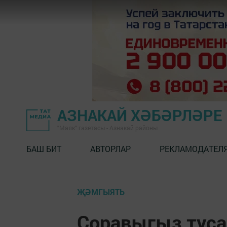
АЗНАКАЙ ХӘБӘРЛӘРЕ
"Маяк" газетасы - Азнакай районы
БАШ БИТ
АВТОРЛАР
РЕКЛАМОДАТЕЛ
ҖӘМГЫЯТЬ
Соравыгыз туса