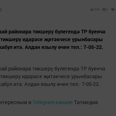
25
659
0
кай районара тикшерү бүлегендә ТР буенча
 тикшерү идарәсе җитәкчесе урынбасары
бул итә. Алдан язылу өчен тел.: 7-05-22.
кай районара тикшерү бүлегендә ТР буенча
тикшерү идарәсе җитәкчесе урынбасары
ул итә. Алдан язылу өчен тел.: 7-05-22.
интересным в
Telegram-канале
Татмедиа