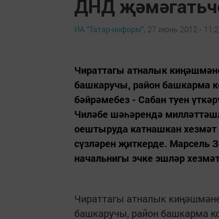
ДНД җәмәгатьче
ИА "Татар-информ",
27 июнь 2012 - 11:
Чираттагы атналык киңәшмән
башкаручы, район башкарма 
бәйрәмебез - Сабан туен үткәр
Чиләбе шәһәрендә милләттәшл
оештыруда катнашкан хезмәт 
сүзләрен җиткерде. Марсель З
начальнигы эчке эшләр хезмәт
Чираттагы атналык киңәшмән
башкаручы, район башкарма к