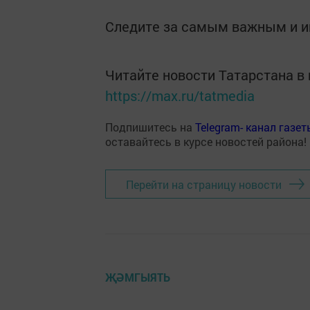
Следите за самым важным и 
Читайте новости Татарстана 
https://max.ru/tatmedia
Подпишитесь на
Telegram- канал газе
оставайтесь в курсе новостей района!
Перейти на страницу новости
ҖӘМГЫЯТЬ