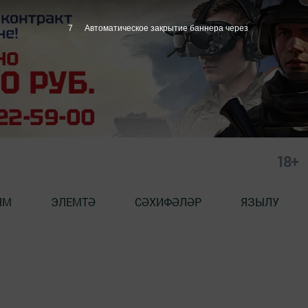
6
Автоматическое закрытие баннера через
18+
ЯМ
ЭЛЕМТӘ
СӘХИФӘЛӘР
ЯЗЫЛУ