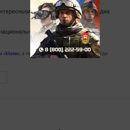
интересным в
Telegram-канале
Татмедиа
в национальном мессенджере MАХ:
ты «Маяк»
, а так же читайте нас в
«Дзен»
и всегда