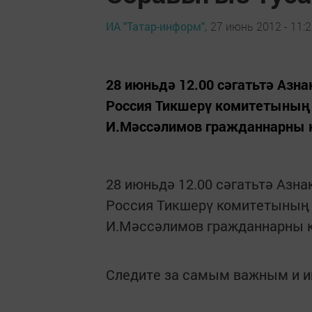
ИА "Татар-информ",
27 июнь 2012 - 11:
28 июньдә 12.00 сәгатьтә Азна
Россия Тикшерү комитетының
И.Мәссәлимов гражданнарны ка
28 июньдә 12.00 сәгатьтә Азна
Россия Тикшерү комитетының 
И.Мәссәлимов гражданнарны каб
Следите за самым важным и 