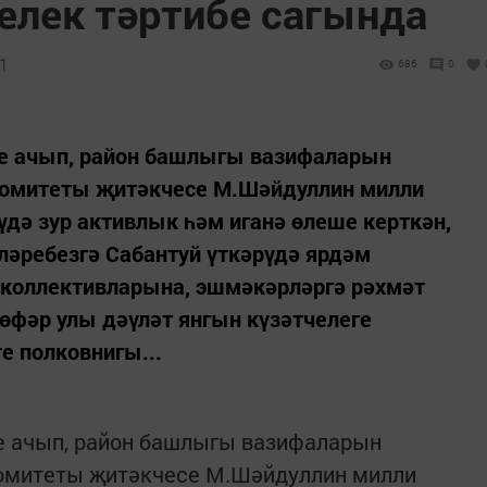
лек тәртибе сагында
21
686
0
е ачып, район башлыгы вазифаларын
комитеты җитәкчесе М.Шәйдуллин милли
үдә зур активлык һәм иганә өлеше керткән,
әребезгә Сабантуй үткәрүдә ярдәм
коллективларына, эшмәкәрләргә рәхмәт
өфәр улы дәүләт янгын күзәтчелеге
е полковнигы...
е ачып, район башлыгы вазифаларын
омитеты җитәкчесе М.Шәйдуллин милли