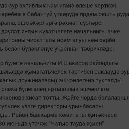
үдә зур активлык һәм иганә өлеше керткән,
әребезгә Сабантуй үткәрүдә ярдәм оештыруд
арына, эшмәкәрләргә рәхмәт сүзләрен
дәүләт янгын күзәтчелеге начальнигы эчке
ариповны чираттагы исем алуы һәм хәрби
 белән бүләкләнүе уңаеннан тәбрикләде.
р бүлеге начальнигы И.Шакиров райондагы
шәһәрдә җәмәгатьчелек тәртибен саклауда зу
 халык дружиналары) эшчәнлегенә тукталды.
опека бүлегенең яртыеллык эшчәнлеге
иккенова хисап тотты. Җәйге чорда балаларны
ульлек үзәге директоры урынбасары
ды. Район башкарма комитеты җитәкчесе
30 июньдә үтәчәк "Чатыр тауда җыен"