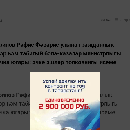
23
543
0
рипов Рәфис Фәварис улына граҗданлык
ләр һәм табигый бәла-казалар министрлыгы
чка югары: эчке эшләр полковнигы исеме
рипов Рәфис Фәварис
улына граҗданлык
әр һәм табигый бәла-казалар министрлыгы
чка югары: эчке эшләр полковнигы исеме