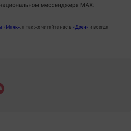
в национальном мессенджере MАХ:
ты «Маяк»
, а так же читайте нас в
«Дзен»
и всегда