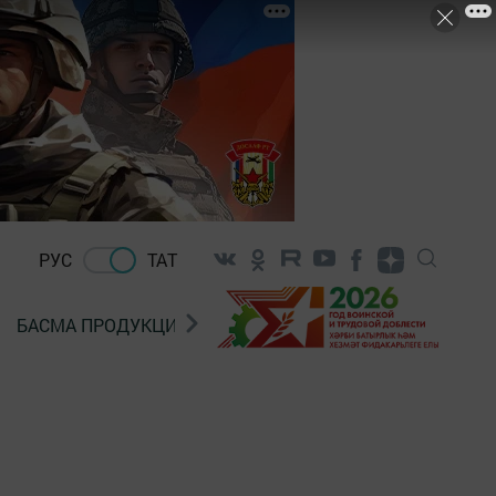
РУС
ТАТ
БАСМА ПРОДУКЦИЯ САТУ
«ГӨЛСТАН» БЕРЛӘШМ