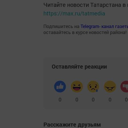
Читайте новости Татарстана 
https://max.ru/tatmedia
Подпишитесь на
Telegram- канал газе
оставайтесь в курсе новостей района!
Оставляйте реакции
0
0
0
0
0
Расскажите друзьям