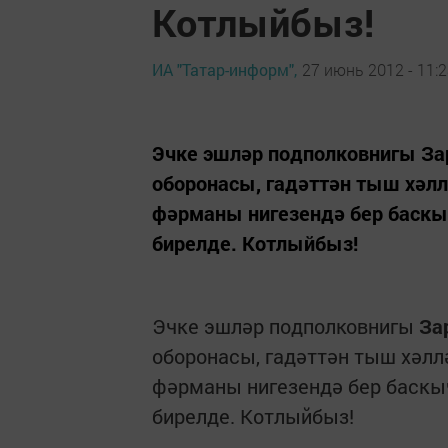
Котлыйбыз!
ИА "Татар-информ",
27 июнь 2012 - 11:
Эчке эшләр подполковнигы За
оборонасы, гадәттән тыш хәл
фәрманы нигезендә бер баскы
бирелде. Котлыйбыз!
Эчке эшләр подполковнигы
За
оборонасы, гадәттән тыш хәлл
фәрманы нигезендә бер баскы
бирелде. Котлыйбыз!