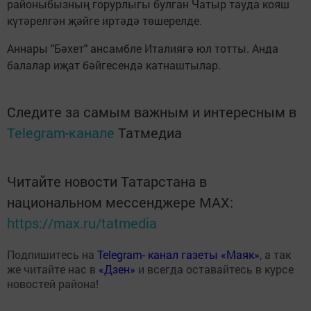
районыбызның горурлыгы булган Чатыр тауда кояш
күтәрелгән җәйге иртәдә төшерелде.
Аннары "Бәхет" ансамбле Италиягә юл тотты. Анда
балалар иҗат бәйгесендә катнаштылар.
Следите за самым важным и интересным в
Telegram-канале
Татмедиа
Читайте новости Татарстана в
национальном мессенджере MАХ:
https://max.ru/tatmedia
Подпишитесь на
Telegram- канал газеты «Маяк»
, а так
же читайте нас в
«Дзен»
и всегда оставайтесь в курсе
новостей района!