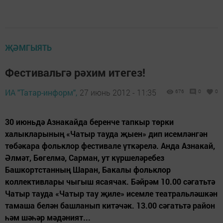
ҖӘМГЫЯТЬ
Фестивальгә рәхим итегез!
ИА "Татар-информ",
27 июнь 2012 - 11:35
676
0
0
30 июньдә Азнакайда беренче тапкыр төрки
халыкларының «Чатыр тауда җыен» дип исемләнгән
төбәкара фольклор фестивале үткәрелә. Анда Азнакай,
Әлмәт, Бөгелмә, Сарман, ут күршеләребез
Башкортстанның Шаран, Бакалы фольклор
коллективлары чыгыш ясаячак. Бәйрәм 10.00 сәгатьтә
Чатыр тауда «Чатыр тау җиле» исемле театральләшкән
тамаша белән башланып китәчәк. 13.00 сәгатьтә район
һәм шәһәр мәдәният...