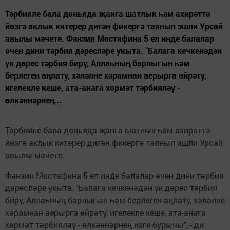
Тәрбияле бала дөньяда җанга шатлык һәм ахирәттә
йөзгә аклык китерер дигән фикергә таянып эшли Урсай
авылы мәчете. Фәнзия Мостафина 5 ел инде балалар
өчен дини тәрбия дәресләре укыта. "Балага кечкенәдән
үк дөрес тәрбия бирү, Аллаһның барлыгын һәм
берлеген аңлату, хәләлне хәрамнан аерырга өйрәтү,
игелекле кеше, ата-анага хөрмәт тәрбияләү -
өлкәннәрнең...
Тәрбияле бала дөньяда җанга шатлык һәм ахирәттә
йөзгә аклык китерер дигән фикергә таянып эшли Урсай
авылы мәчете.
Фәнзия Мостафина 5 ел инде балалар өчен дини тәрбия
дәресләре укыта. "Балага кечкенәдән үк дөрес тәрбия
бирү, Аллаһның барлыгын һәм берлеген аңлату, хәләлне
хәрамнан аерырга өйрәтү, игелекле кеше, ата-анага
хөрмәт тәрбияләү - өлкәннәрнең изге бурычы", - ди