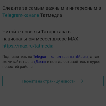
Следите за самым важным и интересным в
Telegram-канале
Татмедиа
Читайте новости Татарстана в
национальном мессенджере MАХ:
https://max.ru/tatmedia
Подпишитесь на
Telegram- канал газеты «Маяк»
, а так
же читайте нас в
«Дзен»
и всегда оставайтесь в курсе
новостей района!
Перейти на страницу новости