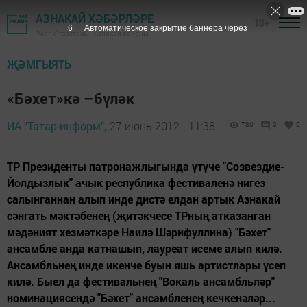
АЗНАКАЙ ХӘБӘРЛӘРЕ
18+
5
Автоматическое закрытие баннера через
"Маяк" газетасы - Азнакай районы
ҖӘМГЫЯТЬ
«Бәхет»кә –бүләк
ИА "Татар-информ",
27 июнь 2012 - 11:38
780
0
0
ТР Президенты патронажлыгында үтүче "Созвездие-
Йолдызлык" ачык республика фестиваленә нигез
салынганнан алып инде дистә елдан артык Азнакай
сәнгать мәктәбенең (җитәкчесе ТРның атказанган
мәдәният хезмәткәре Наилә Шәрифуллина) "Бәхет"
ансамбле анда катнашып, лауреат исеме алып килә.
Ансамбльнең инде икенче буын яшь артистлары үсеп
килә. Быел да фестивальнең "Вокаль ансамбльләр"
номинациясендә "Бәхет" ансамбленең кечкенәләр...