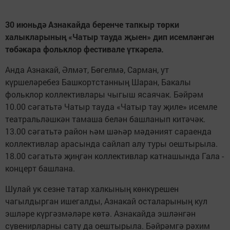
30 июньдә Азнакайда беренче тапкыр төрки
халыкларының «Чатыр тауда җыен» дип исемләнгән
төбәкара фольклор фестивале үткәрелә.
Анда Азнакай, Әлмәт, Бөгелмә, Сарман, ут
күршеләребез Башкортстанның Шаран, Бакалы
фольклор коллективлары чыгыш ясаячак. Бәйрәм
10.00 сәгатьтә Чатыр тауда «Чатыр тау җиле» исемле
театральләшкән тамаша белән башланып китәчәк.
13.00 сәгатьтә район һәм шәһәр мәдәният сараенда
коллективлар арасында сайлап алу туры оештырыла.
18.00 сәгатьтә җиңгән коллективлар катнашында Гала -
концерт башлана.
Шулай ук сезне татар халкының көнкүрешен
чагылдырган ишегалды, Азнакай осталарының кул
эшләре күргәзмәләре көтә. Азнакайда эшләнгән
сувенирларны сату да оештырыла. Бәйрәмгә рәхим