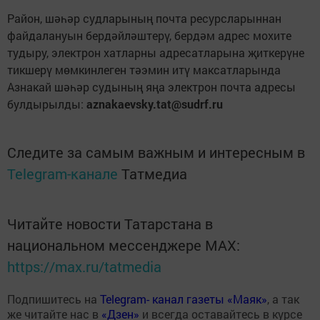
Район, шәһәр судларының почта ресурсларыннан
файдалануын бердәйләштерү, бердәм адрес мохите
тудыру, электрон хатларны адресатларына җиткерүне
тикшерү мөмкинлеген тәэмин итү максатларында
Азнакай шәһәр cудының яңа электрон почта адресы
булдырылды:
aznakaevsky.tat@sudrf.ru
Следите за самым важным и интересным в
Telegram-канале
Татмедиа
Читайте новости Татарстана в
национальном мессенджере MАХ:
https://max.ru/tatmedia
Подпишитесь на
Telegram- канал газеты «Маяк»
, а так
же читайте нас в
«Дзен»
и всегда оставайтесь в курсе