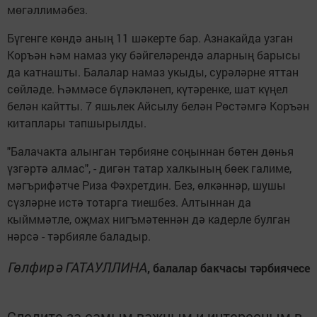
мөгәллимәбез.
Бүгенге көндә аның 11 шәкерте бар. Азнакайда узган
Коръән һәм намаз уку бәйгеләрендә аларның барысы
да катнашты. Балалар намаз укыды, сурәләрне яттан
сөйләде. Һәммәсе бүләкләнеп, күтәренке, шат күңел
белән кайтты. 7 яшьлек Айсылу белән Рөстәмгә Коръән
китаплары тапшырылды.
"Балачакта алынган тәрбияне соңыннан бөтен дөнья
үзгәртә алмас", - дигән татар халкының бөек галиме,
мәгърифәтче Риза Фәхретдин. Без, өлкәннәр, шушы
сүзләрне истә тотарга тиешбез. Алтыннан да
кыйммәтле, оҗмах нигъмәтеннән дә кадерле булган
нәрсә - тәрбияле баладыр.
Гөлфирә ГАТАУЛЛИНА
, балалар бакчасы тәрбиячесе
Следите за самым важным и интересным в