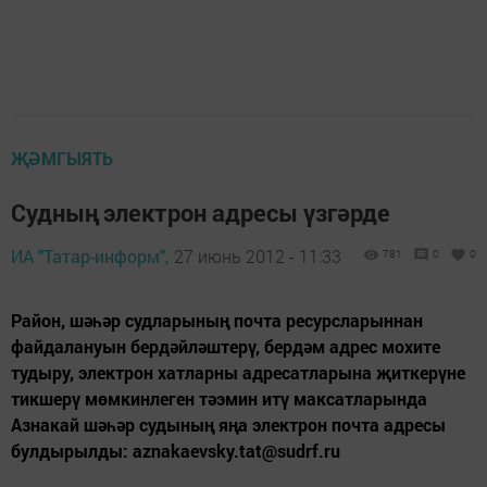
ҖӘМГЫЯТЬ
Судның электрон адресы үзгәрде
ИА "Татар-информ",
27 июнь 2012 - 11:33
781
0
0
Район, шәһәр судларының почта ресурсларыннан
файдалануын бердәйләштерү, бердәм адрес мохите
тудыру, электрон хатларны адресатларына җиткерүне
тикшерү мөмкинлеген тәэмин итү максатларында
Азнакай шәһәр cудының яңа электрон почта адресы
булдырылды: aznakaevsky.tat@sudrf.ru