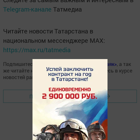
Telegram-канале
Татмедиа
Читайте новости Татарстана в
национальном мессенджере MАХ:
https://max.ru/tatmedia
Подпишитесь на
Telegram- канал газеты «Маяк»
, а так
же читайте нас в
«Дзен»
и всегда оставайтесь в курсе
новостей района!
Перейти на страницу новости