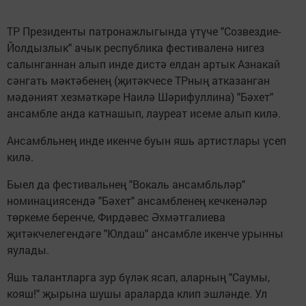
ТР Президенты патронажлыгында үтүче "Созвездие-
Йолдызлык" ачык республика фестиваленә нигез
салынганнан алып инде дистә елдан артык Азнакай
сәнгать мәктәбенең (җитәкчесе ТРның атказанган
мәдәният хезмәткәре Наилә Шәрифуллина) "Бәхет"
ансамбле анда катнашып, лауреат исеме алып килә.
Ансамбльнең инде икенче буын яшь артистлары үсеп
килә.
Быел да фестивальнең "Вокаль ансамбльләр"
номинациясендә "Бәхет" ансамбленең кечкенәләр
төркеме беренче, Фирдәвес Әхмәтгалиева
җитәкчелегендәге "Юлдаш" ансамбле икенче урынны
яулады.
Яшь талантларга зур бүләк ясап, аларның "Саумы,
кояш!" җырына шушы араларда клип эшләнде. Ул