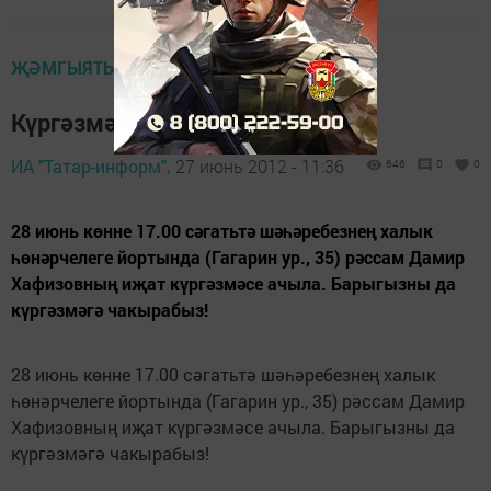
ҖӘМГЫЯТЬ
Күргәзмә ачыла
ИА "Татар-информ",
27 июнь 2012 - 11:36
646
0
0
28 июнь көнне 17.00 сәгатьтә шәһәребезнең халык
һөнәрчелеге йортында (Гагарин ур., 35) рәссам Дамир
Хафизовның иҗат күргәзмәсе ачыла. Барыгызны да
күргәзмәгә чакырабыз!
28 июнь көнне 17.00 сәгатьтә шәһәребезнең халык
һөнәрчелеге йортында (Гагарин ур., 35) рәссам Дамир
Хафизовның иҗат күргәзмәсе ачыла. Барыгызны да
күргәзмәгә чакырабыз!