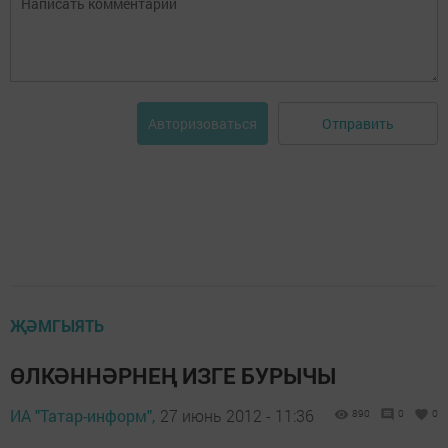
Отправить
Авторизоваться
ҖӘМГЫЯТЬ
ӨЛКӘННӘРНЕҢ ИЗГЕ БУРЫЧЫ
ИА "Татар-информ",
27 июнь 2012 - 11:36
890
0
0