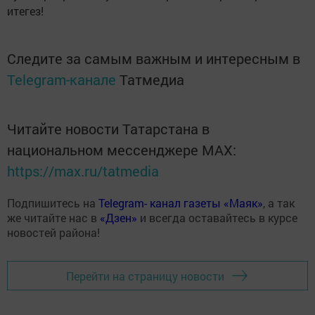
итегез!
Следите за самым важным и интересным в
Telegram-канале
Татмедиа
Читайте новости Татарстана в
национальном мессенджере MАХ:
https://max.ru/tatmedia
Подпишитесь на
Telegram- канал газеты «Маяк»
, а так
же читайте нас в
«Дзен»
и всегда оставайтесь в курсе
новостей района!
Перейти на страницу новости