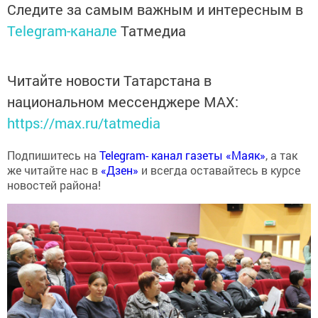
Следите за самым важным и интересным в
Telegram-канале
Татмедиа
Читайте новости Татарстана в
национальном мессенджере MАХ:
https://max.ru/tatmedia
Подпишитесь на
Telegram- канал газеты «Маяк»
, а так
же читайте нас в
«Дзен»
и всегда оставайтесь в курсе
новостей района!