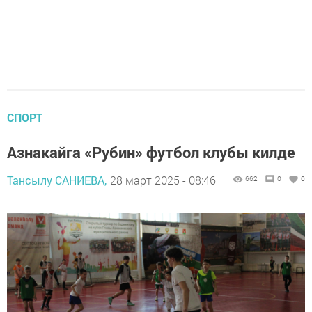
СПОРТ
Азнакайга «Рубин» футбол клубы килде
Тансылу САНИЕВА,
28 март 2025 - 08:46
662
0
0