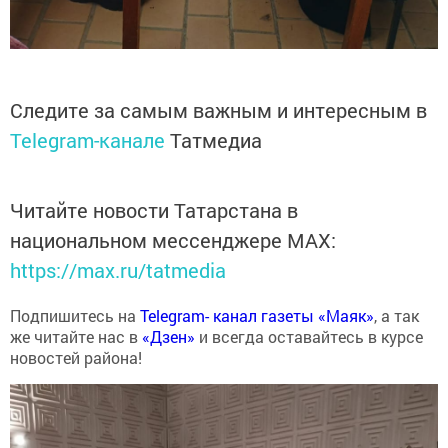
Следите за самым важным и интересным в
Telegram-канале
Татмедиа
Читайте новости Татарстана в
национальном мессенджере MАХ:
https://max.ru/tatmedia
Подпишитесь на
Telegram- канал газеты «Маяк»
, а так
же читайте нас в
«Дзен»
и всегда оставайтесь в курсе
новостей района!