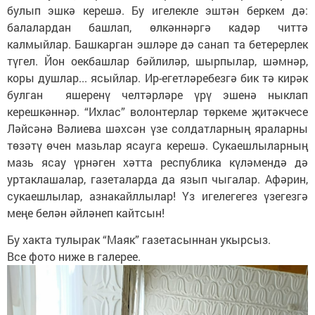
булып эшкә керешә. Бу игелекле эштән беркем дә:
балалардан башлап, өлкәннәргә кадәр читтә
калмыйлар. Башкарган эшләре дә санап та бетерерлек
түгел. Йон оекбашлар бәйлиләр, шырпылар, шәмнәр,
коры душлар... ясыйлар. Ир-егетләребезгә бик тә кирәк
булган яшеренү челтәрләре үрү эшенә ныклап
керешкәннәр. “Ихлас” волонтерлар төркеме җитәкчесе
Ләйсәнә Вәлиева шәхсән үзе солдатларның яраларны
төзәтү өчен мазьлар ясауга керешә. Сукаешлыларның
мазь ясау үрнәген хәтта республика күләмендә дә
уртаклашалар, газеталарда да язып чыгалар. Афәрин,
сукаешлылар, азнакайллылар! Үз игелегегез үзегезгә
меңе белән әйләнеп кайтсын!
Бу хакта тулырак “Маяк” газетасыннан укырсыз.
Все фото ниже в галерее.