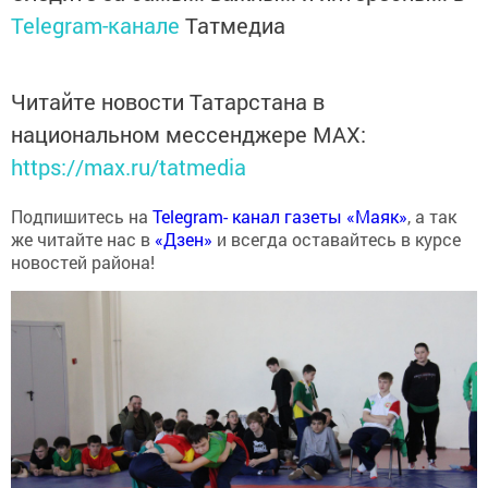
Telegram-канале
Татмедиа
Читайте новости Татарстана в
национальном мессенджере MАХ:
https://max.ru/tatmedia
Подпишитесь на
Telegram- канал газеты «Маяк»
, а так
же читайте нас в
«Дзен»
и всегда оставайтесь в курсе
новостей района!