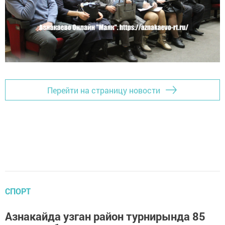
Перейти на страницу новости
СПОРТ
Азнакайда узган район турнирында 85