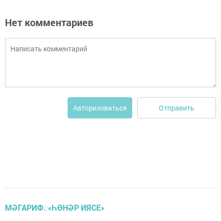
Нет комментариев
Отправить
Авторизоваться
МӘГАРИФ. «ҺӨНӘР ИЯСЕ»