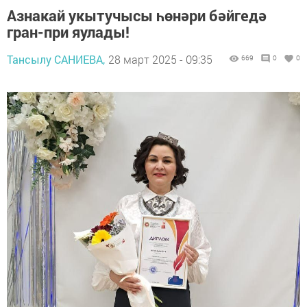
Азнакай укытучысы һөнәри бәйгедә
гран-при яулады!
Тансылу САНИЕВА,
28 март 2025 - 09:35
669
0
0