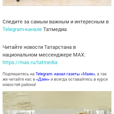
Следите за самым важным и интересным в
Telegram-канале
Татмедиа
Читайте новости Татарстана в
национальном мессенджере MАХ:
https://max.ru/tatmedia
Подпишитесь на
Telegram- канал газеты «Маяк»
, а так
же читайте нас в
«Дзен»
и всегда оставайтесь в курсе
новостей района!