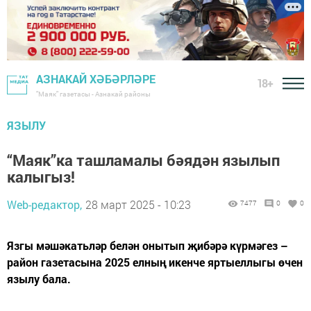
АЗНАКАЙ ХӘБӘРЛӘРЕ
18+
"Маяк" газетасы - Азнакай районы
ЯЗЫЛУ
“Маяк”ка ташламалы бәядән язылып
калыгыз!
Web-редактор,
28 март 2025 - 10:23
7477
0
0
Язгы мәшәкатьләр белән онытып җибәрә күрмәгез –
район газетасына 2025 елның икенче яртыеллыгы өчен
язылу бала.