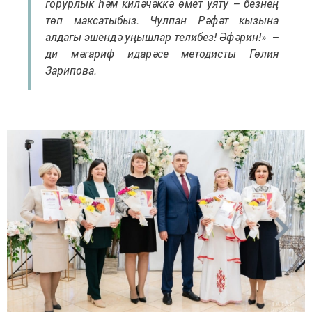
горурлык һәм киләчәккә өмет уяту – безнең
төп максатыбыз. Чулпан Рәфәт кызына
алдагы эшендә уңышлар телибез! Әфәрин!» –
ди мәгариф идарәсе методисты Гөлия
Зарипова.