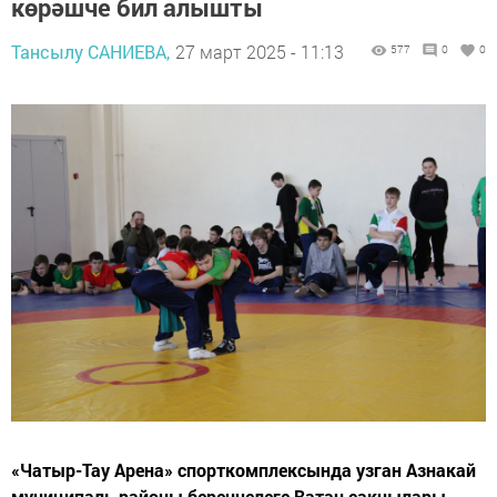
көрәшче бил алышты
Тансылу САНИЕВА,
27 март 2025 - 11:13
577
0
0
«Чатыр-Тау Арена» спорткомплексында узган Азнакай
муниципаль районы беренчелеге Ватан сакчылары