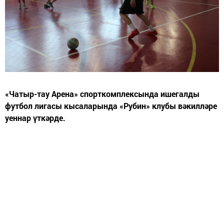
«Чатыр-тау Арена» спорткомплексында ишегалды
футбол лигасы кысаларында «Рубин» клубы вәкилләре
уеннар үткәрде.