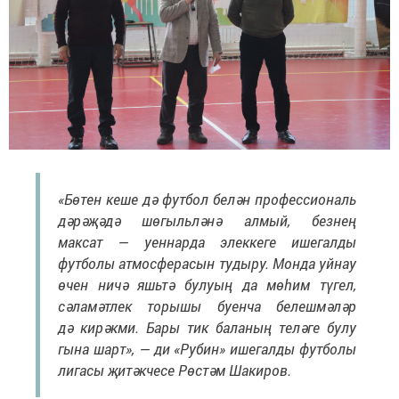
«Бөтен кеше дә футбол белән профессиональ
дәрәҗәдә шөгыльләнә алмый, безнең
максат — уеннарда элеккеге ишегалды
футболы атмосферасын тудыру. Монда уйнау
өчен ничә яшьтә булуың да мөһим түгел,
сәламәтлек торышы буенча белешмәләр
дә кирәкми. Бары тик баланың теләге булу
гына шарт», — ди «Рубин» ишегалды футболы
лигасы җитәкчесе Рөстәм Шакиров.