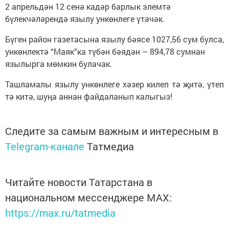
2 апрельдән 12 сенә кадәр барлык элемтә
бүлекчәләрендә язылу ункөнлеге үтәчәк.
Бүген район газетасына язылу бәясе 1027,56 сум булса,
ункөнлектә “Маяк”ка түбән бәядән – 894,78 сумнан
язылырга мөмкин булачак.
Ташламалы язылу ункөнлеге хәзер килеп тә җитә, үтеп
тә китә, шуңа аннан файдаланып калыгыз!
Следите за самым важным и интересным в
Telegram-канале
Татмедиа
Читайте новости Татарстана в
национальном мессенджере MАХ:
https://max.ru/tatmedia