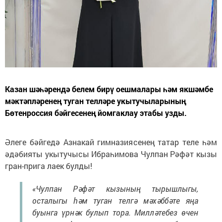
Казан шәһәрендә белем бирү оешмалары һәм якшәмбе
мәктәпләренең туган телләре укытучыларының
Бөтенроссия бәйгесенең йомгаклау этабы узды.
Әлеге бәйгедә Азнакай гимназиясенең татар теле һәм
әдәбияты укытучысы Ибраһимова Чулпан Рәфәт кызы
гран-прига лаек булды!
«Чулпан Рәфәт кызының тырышлыгы,
осталыгы һәм туган телгә мәхәббәте яңа
буынга үрнәк булып тора. Милләтебез өчен