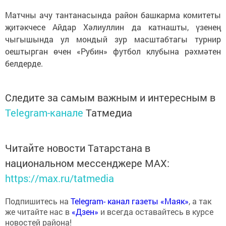
Матчны ачу тантанасында район башкарма комитеты
җитәкчесе Айдар Хәлиуллин да катнашты, үзенең
чыгышында ул мондый зур масштабтагы турнир
оештырган өчен «Рубин» футбол клубына рәхмәтен
белдерде.
Следите за самым важным и интересным в
Telegram-канале
Татмедиа
Читайте новости Татарстана в
национальном мессенджере MАХ:
https://max.ru/tatmedia
Подпишитесь на
Telegram- канал газеты «Маяк»
, а так
же читайте нас в
«Дзен»
и всегда оставайтесь в курсе
новостей района!