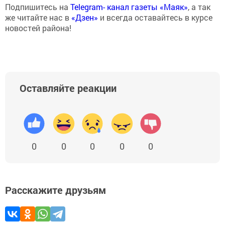
Подпишитесь на
Telegram- канал газеты «Маяк»
, а так
же читайте нас в
«Дзен»
и всегда оставайтесь в курсе
новостей района!
Оставляйте реакции
0
0
0
0
0
Расскажите друзьям