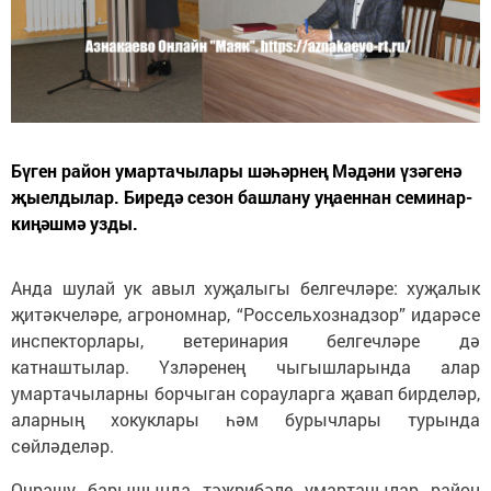
Бүген район умартачылары шәһәрнең Мәдәни үзәгенә
җыелдылар. Биредә сезон башлану уңаеннан семинар-
киңәшмә узды.
Анда шулай ук авыл хуҗалыгы белгечләре: хуҗалык
җитәкчеләре, агрономнар, “Россельхознадзор” идарәсе
инспекторлары, ветеринария белгечләре дә
катнаштылар. Үзләренең чыгышларында алар
умартачыларны борчыган сорауларга җавап бирделәр,
аларның хокуклары һәм бурычлары турында
сөйләделәр.
Очрашу барышында тәҗрибәле умартачылар район