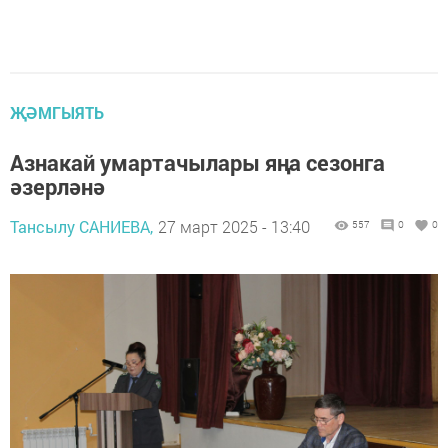
ҖӘМГЫЯТЬ
Азнакай умартачылары яңа сезонга
әзерләнә
Тансылу САНИЕВА,
27 март 2025 - 13:40
557
0
0