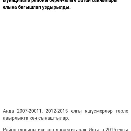
елына багышлап уздырылды.
Анда 2007-20011, 2012-2015 елгы яшүсмерләр төрле
авырлыкта көч сынаштылар.
Район турниры ике көн дәвам итәчәк. Иртәгә 2016 елгы