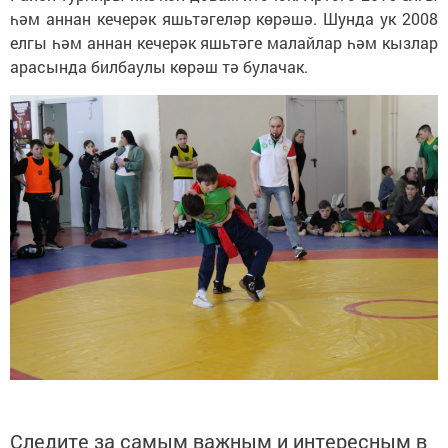
һәм аннан кечерәк яшьтәгеләр көрәшә. Шунда ук 2008
елгы һәм аннан кечерәк яшьтәге малайлар һәм кызлар
арасында билбаулы көрәш тә булачак.
Следите за самым важным и интересным в