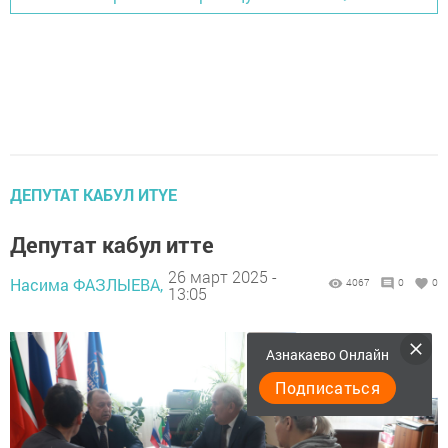
ДЕПУТАТ КАБУЛ ИТҮЕ
Депутат кабул итте
26 март 2025 -
Насима ФАЗЛЫЕВА,
4067
0
0
13:05
Азнакаево Онлайн
Подписаться