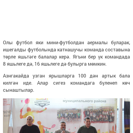
Олы футбол яки мини-футболдан аермалы буларак,
ишегалды футболында катнашучы команда составына
төрле яшьтәге балалар керә. Ягъни бер үк командада
8 яшьлеге дә, 16 яшьлеге дә булырга мөмкин.
Азнгакайда узган ярышларга 100 дән артык бала
килгән иде. Алар сигез командага бүленеп көч
сынаштылар.