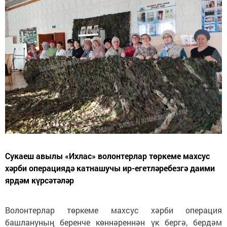
Сукаеш авылы «Ихлас» волонтерлар төркеме махсус
хәрби операциядә катнашучы ир-егетләребезгә даими
ярдәм күрсәтәләр
Волонтерлар төркеме махсус хәрби операция
башлануның беренче көннәреннән үк бергә, бердәм