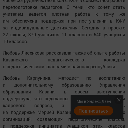
числе сотрудничество школ с КФУ в совместной работе
переподготовке педагогов. С теми, кто хочет стать
учителем ведется плотная работа к тому же
им обеспечена поддержка при поступлении в КФУ
за индивидуальные достижения. Сегодня в проекте
22 школы, 370 учащихся 11 классов и 540 учащихся
10 классов.
Любовь Лисенкова рассказала также об опыте работы
Казанского педагогического колледжа
с педагогическими классами в районах республики.
Любовь Карпунина, методист по воспитанию
и дополнительному образованию Управления
образования Казани, в своем выступлении
подчеркнула, что педклассы — это способ решения
Мы в Яндекс Дзен
кадрового вопроса, а также остановилась
Подписаться
на поддержке Мэрией Казани общеобразовательных
организаций, создающих педагогические классы,
и поддержке инициатив учащихся этих классов