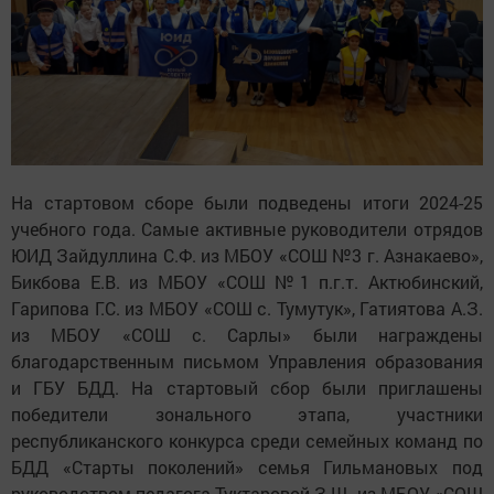
На стартовом сборе были подведены итоги 2024-25
учебного года. Самые активные руководители отрядов
ЮИД Зайдуллина С.Ф. из МБОУ «СОШ №3 г. Азнакаево»,
Бикбова Е.В. из МБОУ «СОШ №1 п.г.т. Актюбинский,
Гарипова Г.С. из МБОУ «СОШ с. Тумутук», Гатиятова А.З.
из МБОУ «СОШ с. Сарлы» были награждены
благодарственным письмом Управления образования
и ГБУ БДД. На стартовый сбор были приглашены
победители зонального этапа, участники
республиканского конкурса среди семейных команд по
БДД «Старты поколений» семья Гильмановых под
руководством педагога Туктаровой З.Ш. из МБОУ «СОШ