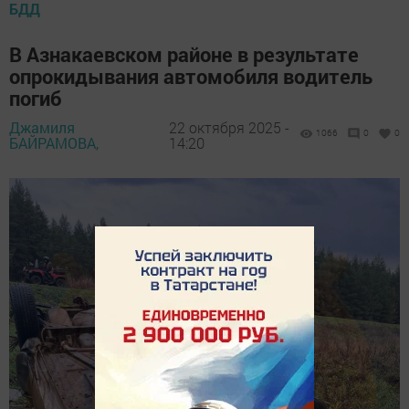
БДД
В Азнакаевском районе в результате
опрокидывания автомобиля водитель
погиб
Джамиля
22 октября 2025 -
1066
0
0
БАЙРАМОВА,
14:20