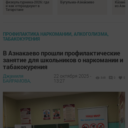
физкультурника‑2026: где
Бугульма-Азнакаево
Казани
и как отпразднуют в
из Азна
Татарстане
ПРОФИЛАКТИКА НАРКОМАНИИ, АЛКОГОЛИЗМА,
ТАБАКОКУРЕНИЯ
В Азнакаево прошли профилактические
занятие для школьников о наркомании и
табакокурения
Джамиля
22 октября 2025 -
348
0
0
БАЙРАМОВА,
13:27