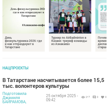
День
Турнир по AirBadminton в
Почему 
физкультурника‑2026: где
Казани: триумф команды
время 
и как отпразднуют в
из Азнакаево
диспан
Татарстане
старшег
НАЦПРОЕКТЫ
В Татарстане насчитывается более 15,5
тыс. волонтеров культуры
Подготовила
25 октября 2025 -
Джамиля
217
0
0
09:42
БАЙРАМОВА,