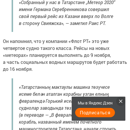
«Собранный у нас в Татарстане „Метеор 2020“
имени Германа Серебренникова совершил
свой первый рейс из Казани вверх по Волге
в сторону Свияжска», — заметил Раис РТ.
Он напомнил, что у компании «Флот РТ» это уже
четвертое судно такого класса. Рейсы на новых
«метеорах» планируется выполнять до 9 ноября,
а часть социальных водных маршрутов будет работать
до 16 ноября.
«Татарстанның мактаулы машина төзүчесе
исеме белән аталган корабны узган елның
февралендә Горький исемендәге Яшел үзән
Мы в Яндекс Дзен
суднолар заводында төзи башлаганнар иде
Подписаться
(в переводе — „В феврале прошлого года
корабль, названный именем почетного
машиностроителя Татарстана, начали строить