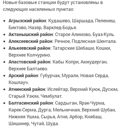
Новые базовые станции будут установлены в
следующих населенных пунктах:
Агрызский район
: Кудашево, Шаршада, Пелемеш,
Биктово, Назяр, Варклед-Бодья.
Актанышский район
: Старое Алимово, Буаз-Куль.
Алексеевский район
: Речное, Подлесная Шентала.
Алькеевский район
: Татарские Шибаши, Кошки,
Верхнее Колчурино.
Апастовский район
: Кабы Копри, Аюкудерган,
Верхнее Балтаево.
Арский район
: Губурчак, Мурали, Новая Серда,
Кошлауч.
Атнинский район
: Ислейтар, Верхний Куюк, Дусюм,
Старый Узюм, Чембулат.
Балтасинский район
: Сардыган, Ярак-Чурма,
Карек-Серма, Дурга, Мельничная, Верхний Шубан,
Нижняя Ушма, Сырья, Атня, Арбор, Княбаш,
Шишинер, Чутай, Шуда.