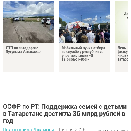
ДТП на автодороге
Мобильный пункт отбора
День
Бугульма-Азнакаево
на службе у республики:
физкуль
участие в акции «Я
и как о
выбираю небо!»
Татарст
-----
ОСФР по РТ: Поддержка семей с детьми
в Татарстане достигла 36 млрд рублей в
год
Подготовила Джамиля
1 июня 2026 -