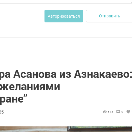
Отправить
Авторизоваться
ра Асанова из Азнакаево
ожеланиями
ране”
55
515
0