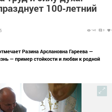
празднует 100‑летний
5
140
0
отмечает Разина Арслановна Гареева —
изнь — пример стойкости и любви к родной