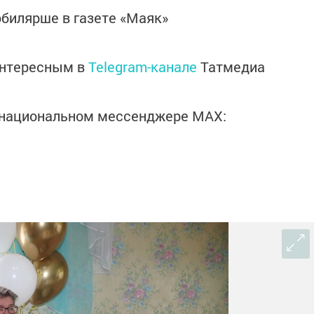
билярше в газете «Маяк»
интересным в
Telegram-канале
Татмедиа
в национальном мессенджере MАХ: