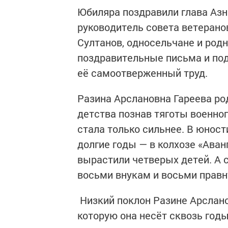
Юбиляра поздравили глава Аз
руководитель совета ветерано
Султанов, односельчане и род
поздравительные письма и под
её самоотверженный труд.
Разина Арслановна Гареева род
детства познав тяготы военног
стала только сильнее. В юности
долгие годы — в колхозе «Ава
вырастили четверых детей. А с
восьми внукам и восьми правн
Низкий поклон Разине Арслановн
которую она несёт сквозь годы