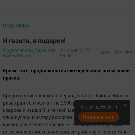
ПОДПИСКА
И газета, и подарки!
Подготовила Джамиля
11 июня 2025 -
342
0
0
БАЙРАМОВА,
09:58
Кроме того, продолжаются еженедельные розыгрыши
призов.
Среди подписавшихся в период с 4 по 10 июня «Маяк»
разыграл сертификат на 2000 руб. на химчистку
Мы в Яндекс Дзен
ковровых изделий и мягкой мебели. На этот раз удача
Подписаться
улыбнулась мастеру раскройного цеха «Азнакай
киемнэре» Резеде Исаевой. – Мы каждое полугодие
всем коллективом выписываем районную газету. Мне