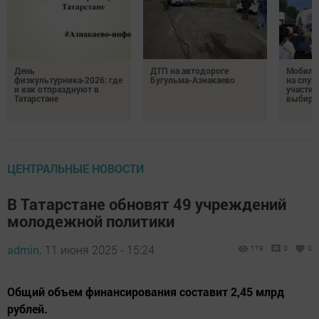
День
ДТП на автодороге
Мобиль
физкультурника‑2026: где
Бугульма-Азнакаево
на служ
и как отпразднуют в
участие
Татарстане
выбира
ЦЕНТРАЛЬНЫЕ НОВОСТИ
В Татарстане обновят 49 учреждений
молодежной политики
admin,
11 июня 2025 - 15:24
119
0
0
Общий объем финансирования составит 2,45 млрд
рублей.