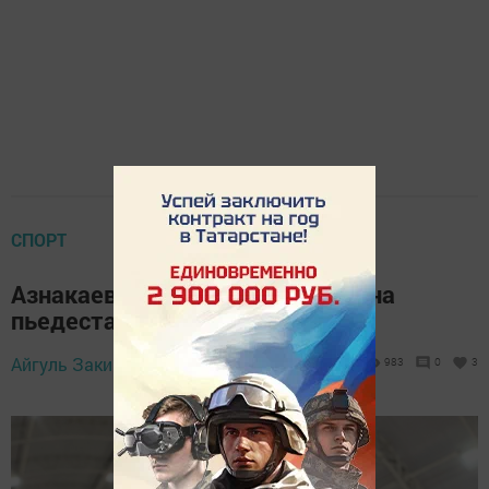
СПОРТ
Азнакаевские гимнастки вновь на
пьедестале!
Айгуль Закирова,
20 ноября 2023 - 09:45
983
0
3