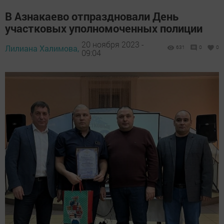
В Азнакаево отпраздновали День
участковых уполномоченных полиции
20 ноября 2023 -
Лилиана Халимова,
631
0
0
09:04