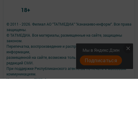
18+
© 2011 - 2026. Филиал АО "ТАТМЕДИА" "Азнакаево-информ". Все права
защищены.
© ТАТМЕДИА. Все материалы, размещенные на сайте, защищены
законом.
Перепечатка, воспроизведение и распространение в любом объеме
Мы в Яндекс Дзен
информации,
размещенной на сайте, возможна только с письменного согласия
Подписаться
редакций СМИ.
При поддержке Республиканского агентства по печати и массовым
коммуникациям.
Наименование СМИ: Азнакаево
СМИ зарегистрировано Федеральной службой по надзору в сфере
связи,
информационных технологий и массовых коммуникаций
запись о регистрации СМИ ЭЛ № ФС 77 - 48877 от 07.03.2012
ФИО главного редактора: Шайхулов Фархат Фагимович
Адрес редакции: 423330, г. Азнакаево, ул. М. Хасанова, д. 12
Телефон редакции: +7 (85592) 9-43-57
Электронная почта: azmayak@mail.ru
О фактах коррупции сообщайте на e-mail: azmayak@mail.ru
Учредитель СМИ: АО «ТАТМЕДИА»