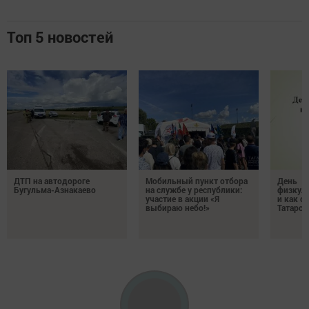
Топ 5 новостей
ДТП на автодороге
Мобильный пункт отбора
День
Бугульма-Азнакаево
на службе у республики:
физкуль
участие в акции «Я
и как о
выбираю небо!»
Татарст