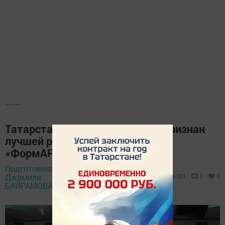
-----
Татарстанский мурал «Ждёт» признан
лучшей работой на фестивале
«ФормАРТ» в ПФО
Подготовила
26 сентября 2025
Джамиля
323
0
0
- 13:32
БАЙРАМОВА,