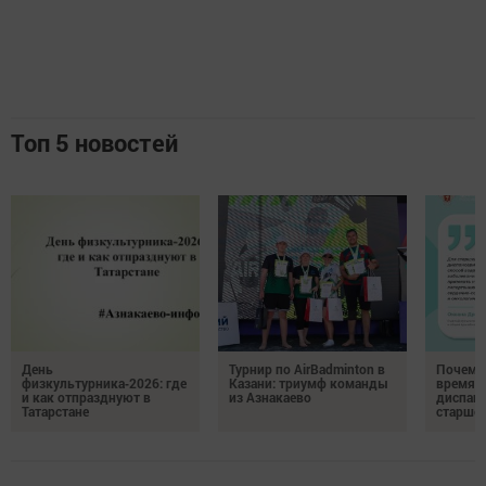
Топ 5 новостей
День
Турнир по AirBadminton в
Почему 
физкультурника‑2026: где
Казани: триумф команды
время 
и как отпразднуют в
из Азнакаево
диспан
Татарстане
старшег