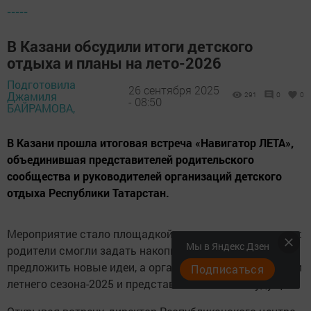
-----
В Казани обсудили итоги детского
отдыха и планы на лето-2026
Подготовила
26 сентября 2025
Джамиля
291
0
0
- 08:50
БАЙРАМОВА,
В Казани прошла итоговая встреча «Навигатор ЛЕТА»,
объединившая представителей родительского
сообщества и руководителей организаций детского
отдыха Республики Татарстан.
Мероприятие стало площадкой для открытого диалога:
Мы в Яндекс Дзен
родители смогли задать накопившиеся вопросы и
предложить новые идеи, а организаторы подвели итоги
Подписаться
летнего сезона-2025 и представили планы на будущее.