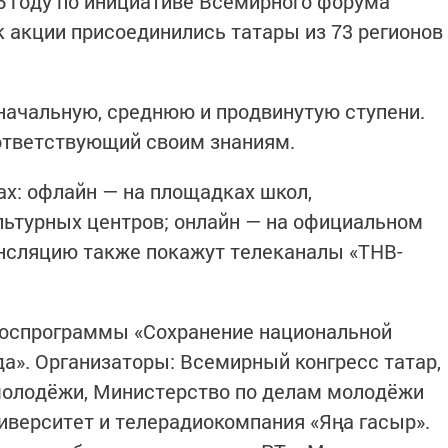
6 году по инициативе Всемирного форума
к акции присоединились татары из 73 регионов
начальную, среднюю и продвинутую ступени.
ответствующий своим знаниям.
ах: офлайн — на площадках школ,
ультурных центров; онлайн — на официальном
рансляцию также покажут телеканалы «ТНВ-
 госпрограммы «Сохранение национальной
да». Организаторы: Всемирный конгресс татар,
олодёжи, Министерство по делам молодёжи
иверситет и телерадиокомпания «Яңа гасыр».