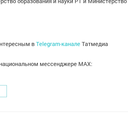
ство образования и науки РТ и Министерство
интересным в
Telegram-канале
Татмедиа
в национальном мессенджере MАХ: