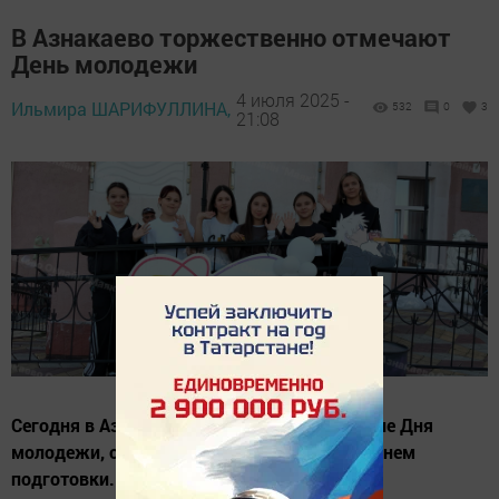
В Азнакаево торжественно отмечают
День молодежи
4 июля 2025 -
Ильмира ШАРИФУЛЛИНА,
532
0
3
21:08
Сегодня в Азнакаево проходит празднование Дня
молодежи, организованное с высоким уровнем
подготовки.