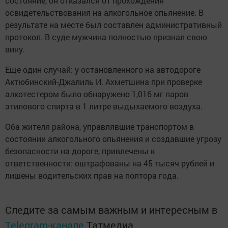
состояние, он отказался от прохождения
освидетельствования на алкогольное опьянение. В
результате на месте был составлен административный
протокол. В суде мужчина полностью признал свою
вину.
Еще один случай: у остановленного на автодороге
Актюбинский-Джалиль И. Ахметшина при проверке
алкотестером было обнаружено 1,016 мг паров
этилового спирта в 1 литре выдыхаемого воздуха.
Оба жителя района, управлявшие транспортом в
состоянии алкогольного опьянения и создавшие угрозу
безопасности на дороге, привлечены к
ответственности: оштрафованы на 45 тысяч рублей и
лишены водительских прав на полтора года.
Следите за самым важным и интересным в
Telegram-канале
Татмедиа