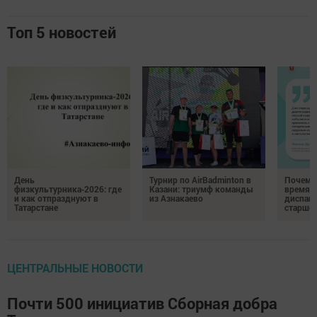
Топ 5 новостей
День
Турнир по AirBadminton в
Почему 
физкультурника‑2026: где
Казани: триумф команды
время 
и как отпразднуют в
из Азнакаево
диспан
Татарстане
старшег
ЦЕНТРАЛЬНЫЕ НОВОСТИ
Почти 500 инициатив Сборная добра