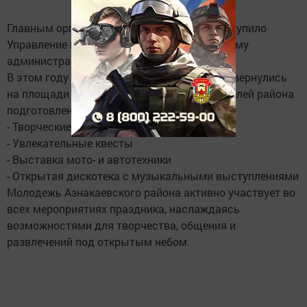
Главным организатором мероприятия выступило
Управление по работе с молодежью и туризму
администрации района.
В этом году праздничные мероприятия развернулись
на площади Татарстана. Для молодых жителей района
подготовлена насыщенная программа:
- Творческие мастер-классы
- Увлекательные квесты
- Выставка мото- и автотехники
- Открытая дискотека с музыкальными выступлениями
Молодежь Азнакаевского района активно участвует во
всех мероприятиях праздника, наслаждаясь
возможностями для творчества, общения и
развлечений под открытым небом.