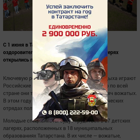
С 1 июня в Татарстане началась летняя
оздоровительная кампания — в детских лагерях
открылись первые смены.
Ключевую роль в организации детского отдыха играют
Российские студенческие отряды: ежегодно по всей
стране они трудоустраивают свыше 60 тысяч вожатых.
В этом году в республике работу в педагогических
отрядах получат 946 студентов.
Молодые специалисты будут трудиться в 27 детских
лагерях, расположенных в 18 муниципальных
образованиях Татарстана. В их числе — вожатые,