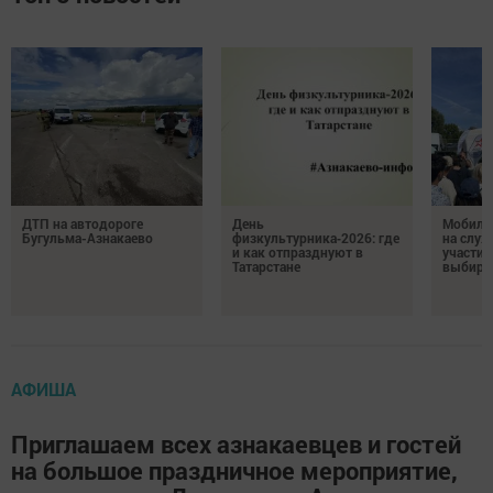
ДТП на автодороге
День
Мобиль
Бугульма-Азнакаево
физкультурника‑2026: где
на служ
и как отпразднуют в
участие
Татарстане
выбира
АФИША
Приглашаем всех азнакаевцев и гостей
на большое праздничное мероприятие,