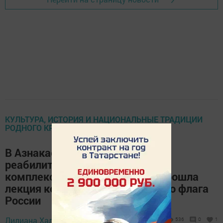
КУЛЬТУРА, ИСТОРИЯ И НАЦИОНАЛЬНЫЕ ТРАДИЦИИ
РОДНОГО КРАЯ
В Азнакаевском социально-
реабилитационном отделении
комплексного центра «Омет» прошла
лекция ко Дню Государственного флага
России
22 августа 2023 -
Лилиана Халимова,
536
0
1