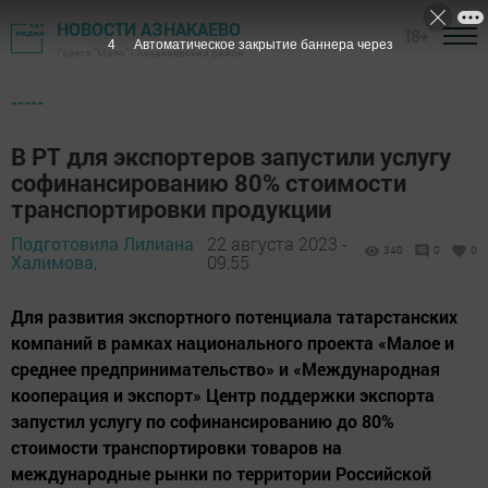
НОВОСТИ АЗНАКАЕВО
18+
3
Автоматическое закрытие баннера через
Газета "Маяк" - Азнакаевский район
-----
В РТ для экспортеров запустили услугу
софинансированию 80% стоимости
транспортировки продукции
Подготовила Лилиана
22 августа 2023 -
340
0
0
Халимова,
09:55
Для развития экспортного потенциала татарстанских
компаний в рамках национального проекта «Малое и
среднее предпринимательство» и «Международная
кооперация и экспорт» Центр поддержки экспорта
запустил услугу по софинансированию до 80%
стоимости транспортировки товаров на
международные рынки по территории Российской