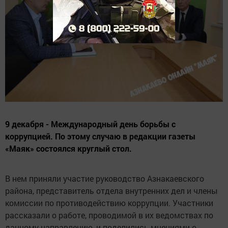
9 декабря - Международный день борьбы с
коррупцией. По этому случаю в редакции газеты
«Маяк» состоялся круглый стол.
В нем приняли участие руководство Азнакаевского
района, представитель отдела внутренних дел и члены
комиссии по противодействию коррупции. Участники
рассказали о работе, проводимой в их ведомствах по
данному направлению, и поделились мнениями о