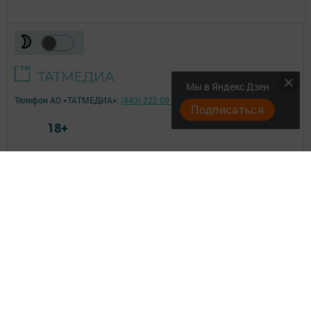
Мы в Яндекс Дзен
Телефон АО «ТАТМЕДИА»:
(843) 222 09 84
Подписаться
18+
© 2011 - 2026. Филиал АО "ТАТМЕДИА" "Азнакаево-информ". Все права
защищены.
© ТАТМЕДИА. Все материалы, размещенные на сайте, защищены
законом.
Перепечатка, воспроизведение и распространение в любом объеме
информации,
размещенной на сайте, возможна только с письменного согласия
редакций СМИ.
При поддержке Республиканского агентства по печати и массовым
коммуникациям.
Наименование СМИ: Азнакаево
СМИ зарегистрировано Федеральной службой по надзору в сфере
связи,