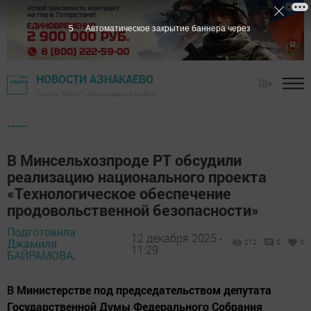
4
Автоматическое закрытие баннера через
НОВОСТИ АЗНАКАЕВО
18+
Газета "Маяк" - Азнакаевский район
-----
В Минсельхозпроде РТ обсудили
реализацию национального проекта
«Технологическое обеспечение
продовольственной безопасности»
Подготовила
12 декабря 2025 -
Джамиля
212
0
0
11:29
БАЙРАМОВА,
В Министерстве под председательством депутата
Государственной Думы Федерального Собрания