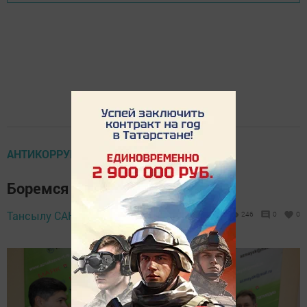
АНТИКОРРУПЦИЯ
Боремся с коррупцией сообща
12 декабря 2025 -
Тансылу САНИЕВА,
246
0
0
10:42