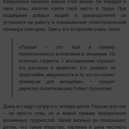
Хайруллина начался новый этап жизни. Он поверил в
свои силы, захотел найти своё место в труде. При
поддержке добрых людей и руководителей он
устроился на работу в Азнакаевский политехнический
техникум слесарем. Здесь его встретили очень тепло.
«Раушан – это ещё и пример
патриотического воспитания в техникуме. На
встречах студенты с восхищением слушают
его рассказы о мужестве. Его уважают за
трудолюбие, аккуратность и то, что он служит
примером для молодёжи», – говорит
директор политехникума Роберт Хуснуллин.
Дома его ждут супруга и четверо детей. Раушан для них
– не просто отец, но и живой пример преодоления
жизненных трудностей. Своей жизнью он показывает
детям, что такое упорство, терпение и цена честного