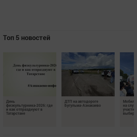
Топ 5 новостей
День
ДТП на автодороге
Мобиль
физкультурника‑2026: где
Бугульма-Азнакаево
на служ
и как отпразднуют в
участие
Татарстане
выбира