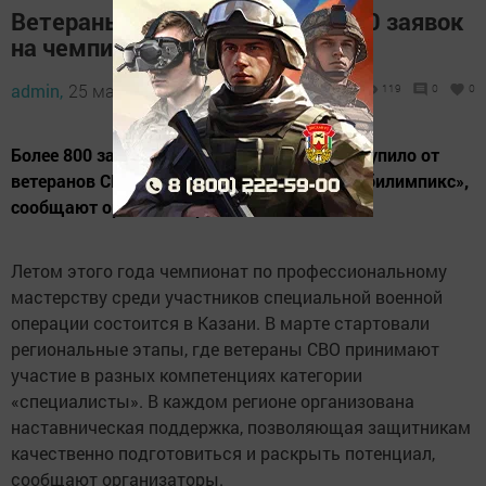
Ветераны СВО подали более 800 заявок
на чемпионат «Абилимпикс»
admin,
25 марта 2026 - 14:07
119
0
0
Более 800 заявок по 28 компетенциям поступило от
ветеранов СВО на участие в чемпионате «Абилимпикс»,
сообщают организаторы.
Летом этого года чемпионат по профессиональному
мастерству среди участников специальной военной
операции состоится в Казани. В марте стартовали
региональные этапы, где ветераны СВО принимают
участие в разных компетенциях категории
«специалисты». В каждом регионе организована
наставническая поддержка, позволяющая защитникам
качественно подготовиться и раскрыть потенциал,
сообщают организаторы.