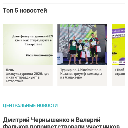
Топ 5 новостей
День
Турнир по AirBadminton в
«Твой Х
физкультурника‑2026: где
Казани: триумф команды
стране!
и как отпразднуют в
из Азнакаево
Татарстане
ЦЕНТРАЛЬНЫЕ НОВОСТИ
Дмитрий Чернышенко и Валерий
Фальков поприветствовали участников