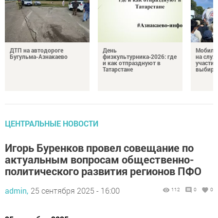
ДТП на автодороге
День
Мобиль
Бугульма-Азнакаево
физкультурника‑2026: где
на служ
и как отпразднуют в
участие
Татарстане
выбира
ЦЕНТРАЛЬНЫЕ НОВОСТИ
Игорь Буренков провел совещание по
актуальным вопросам общественно-
политического развития регионов ПФО
admin,
25 сентября 2025 - 16:00
112
0
0