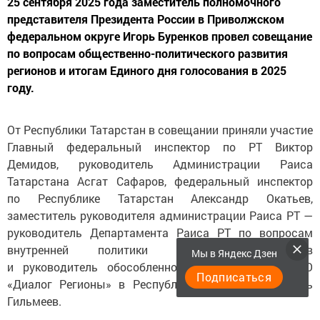
25 сентября 2025 года заместитель полномочного
представителя Президента России в Приволжском
федеральном округе Игорь Буренков провел совещание
по вопросам общественно-политического развития
регионов и итогам Единого дня голосования в 2025
году.
От Республики Татарстан в совещании приняли участие
Главный федеральный инспектор по РТ Виктор
Демидов, руководитель Администрации Раиса
Татарстана Асгат Сафаров, федеральный инспектор
по Республике Татарстан Александр Окатьев,
заместитель руководителя администрации Раиса РТ —
руководитель Департамента Раиса РТ по вопросам
внутренней политики Руслан Мухарлямов
Мы в Яндекс Дзен
и руководитель обособленного подразделения АНО
Подписаться
«Диалог Регионы» в Республике Татарстан Марсель
Гильмеев.