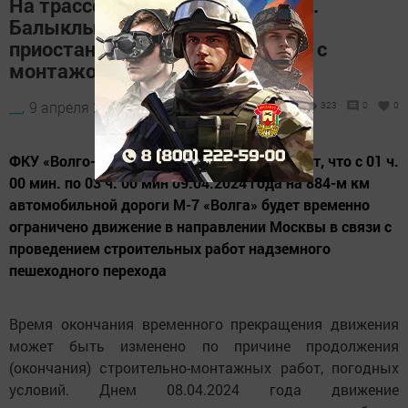
На трассе М-7 «Волга» возле н.п.
Балыклы-Чукаево на два часа
приостановят движение в связи с
монтажом пролетного строения
__,
9 апреля 2024 - 09:06
323
0
0
ФКУ «Волго-Вятскуправтодор» информирует, что с 01 ч.
00 мин. по 03 ч. 00 мин 09.04.2024 года на 884-м км
автомобильной дороги М-7 «Волга» будет временно
ограничено движение в направлении Москвы в связи с
проведением строительных работ надземного
пешеходного перехода
Время окончания временного прекращения движения
может быть изменено по причине продолжения
(окончания) строительно-монтажных работ, погодных
условий. Днем 08.04.2024 года движение