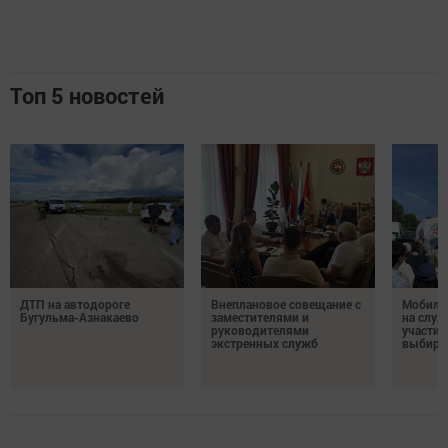
Топ 5 новостей
ДТП на автодороге
Внеплановое совещание с
Мобиль
Бугульма-Азнакаево
заместителями и
на служ
руководителями
участие
экстренных служб
выбира