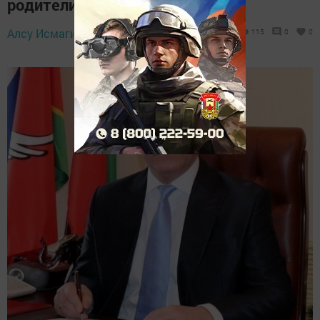
родители и учителя!
Алсу Исмагилова,
25 мая 2026 - 08:51
115
0
0