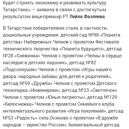
будет строить экономику и развивать культуру
Татарстана», – заявила в связи с достигнутым
результатом вице-премьер РТ
Лейла Фазлеева
.
В Татарстане победителями стали, в частности,
дошкольные учреждения: детский сад №98 «Планета
детства» Набережных Челнов с проектом Фестиваля
технического творчества «Планета будущего», детсад
№28 «Снежинка» Челнов с проектом «Челны в сердце:
наследие в детских ладонях», детсад №82
«Подсолнушек» Челнов с проектом «Игры нашего
двора: народные забавы для детей и родителей»,
детсад №59 «Дружба» Челнов с проектом Детского
технопарка «Инженерики», детсад №23 «Светлячок»
Челнов с проектом «Юные патриоты», детсад №129
«Белоснежка» Челнов с проектом Семейного клуба
интеллектуального развития «Игра поколений», детсад
№53 «Радость» села Осиново с проектом «В дружбе
народов – единство России», билингвальный детсад