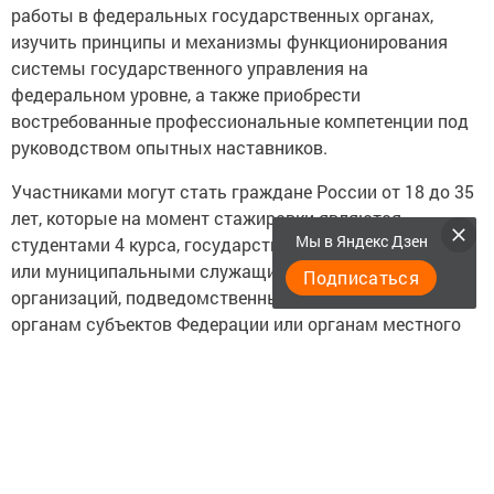
работы в федеральных государственных органах,
изучить принципы и механизмы функционирования
системы государственного управления на
федеральном уровне, а также приобрести
востребованные профессиональные компетенции под
руководством опытных наставников.
Участниками могут стать граждане России от 18 до 35
лет, которые на момент стажировки являются
Мы в Яндекс Дзен
студентами 4 курса, государственными гражданскими
или муниципальными служащими, работниками
Подписаться
организаций, подведомственных исполнительным
органам субъектов Федерации или органам местного
самоуправления, а также федеральными
государственными гражданскими служащими
территориальных органов федеральных органов
исполнительной власти.
Стажировка пройдет со 2 по 16 октября 2026 года в