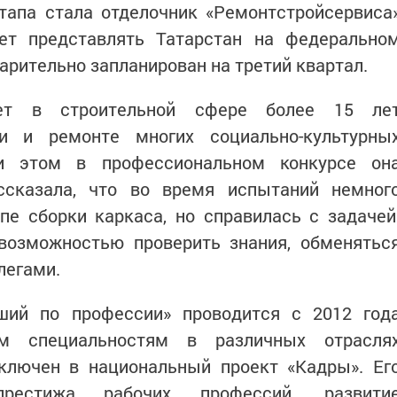
тапа стала отделочник «Ремонтстройсервиса
ет представлять Татарстан на федерально
арительно запланирован на третий квартал.
ает в строительной сфере более 15 ле
и и ремонте многих социально-культурны
ри этом в профессиональном конкурсе он
ссказала, что во время испытаний немног
пе сборки каркаса, но справилась с задачей
 возможностью проверить знания, обменятьс
легами.
ший по профессии» проводится с 2012 год
м специальностям в различных отрасля
включен в национальный проект «Кадры». Ег
естижа рабочих профессий, развити