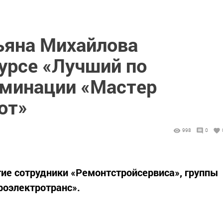
ьяна Михайлова
урсе «Лучший по
оминации «Мастер
от»
998
0
тие сотрудники «Ремонтстройсервиса», группы
роэлектротранс».