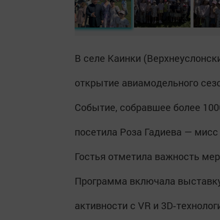
В селе Каинки (Верхнеуслонск
открытие авиамодельного сезо
Событие, собравшее более 1000
посетила Роза Гадиева — мисс
Гостья отметила важность мер
Программа включала выставку
активности с VR и 3D‑техноло