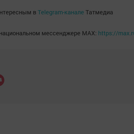
интересным в
Telegram-канале
Татмедиа
в национальном мессенджере MАХ:
https://max.