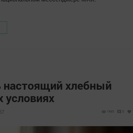
ь настоящий хлебный
х условиях
57
1695
0