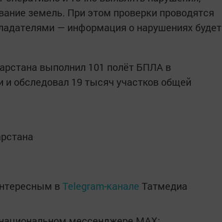
вание земель. При этом проверки проводятся
бладателями — информация о нарушениях будет
арстана выполнил 101 полёт БПЛА в
и и обследовал 19 тысяч участков общей
арстана
интересным в
Telegram-канале
Татмедиа
в национальном мессенджере MАХ: