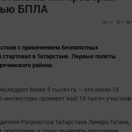
щью БПЛА
332
0
астков с применением беспилотных
 стартовал в Татарстане. Первые полёты
речинского района.
бследуют более 5 тысяч га — это около 15
о инспекторы проверят ещё 10 тысяч участков
дителя Росреестра Татарстана Линара Гатина,
 оперативно и точно выявлять нарушения,