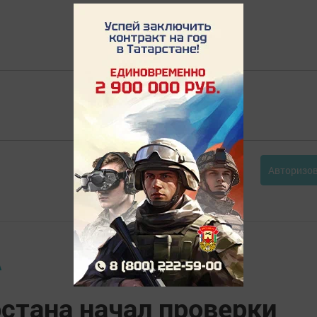
Авторизо
А
стана начал проверки