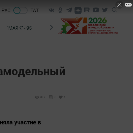
РУС
ТАТ
"МАЯК" - 95
"ГУЛЬСТАН"
НАШ ПОЧТАЛЬОН
иамодельный
397
0
1
няла участие в