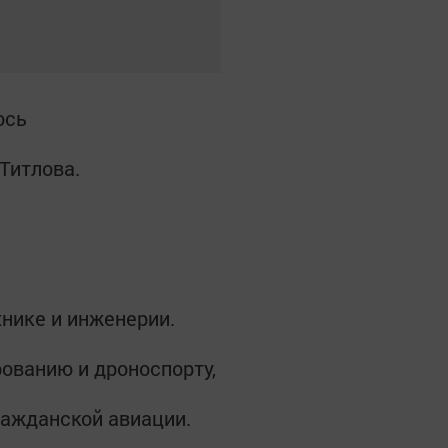
лось
 Титлова.
хнике и инженерии.
ованию и дроноспорту,
ражданской авиации.