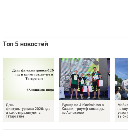
Топ 5 новостей
День
Турнир по AirBadminton в
Мобиль
физкультурника‑2026: где
Казани: триумф команды
на служ
и как отпразднуют в
из Азнакаево
участие
Татарстане
выбира