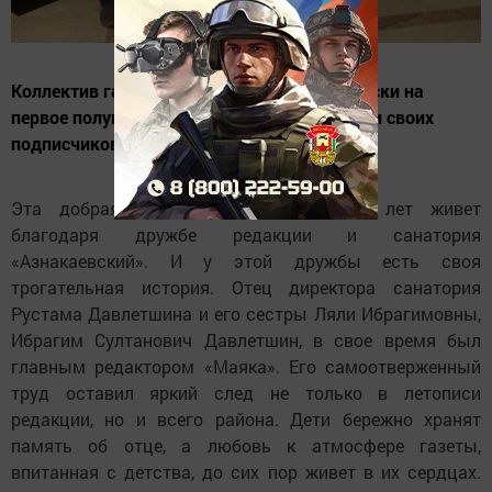
Коллектив газеты «Маяк» по итогам подписки на
первое полугодие 2026 года разыграл среди своих
подписчиков путевку в санаторий.
Эта добрая традиция уже несколько лет живет
благодаря дружбе редакции и санатория
«Азнакаевский». И у этой дружбы есть своя
трогательная история. Отец директора санатория
Рустама Давлетшина и его сестры Ляли Ибрагимовны,
Ибрагим Султанович Давлетшин, в свое время был
главным редактором «Маяка». Его самоотверженный
труд оставил яркий след не только в летописи
редакции, но и всего района. Дети бережно хранят
память об отце, а любовь к атмосфере газеты,
впитанная с детства, до сих пор живет в их сердцах.