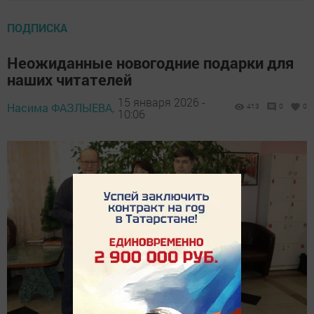
ПОДПИСКА
Неожиданные новогодние подарки для
наших читателей
15 января 2026 -
Насима ФАЗЛЫЕВА,
413
0
0
10:06