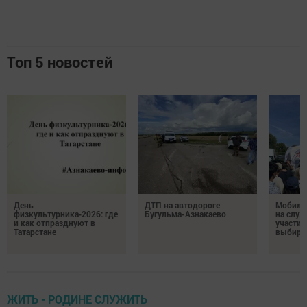
Топ 5 новостей
День
ДТП на автодороге
Мобиль
физкультурника‑2026: где
Бугульма-Азнакаево
на служ
и как отпразднуют в
участие
Татарстане
выбира
ЖИТЬ - РОДИНЕ СЛУЖИТЬ