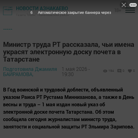
НОВОСТИ АЗНАКАЕВО
18+
4
Автоматическое закрытие баннера через
Газета "Маяк" - Азнакаевский район
-----
Министр труда РТ рассказала, чьи имена
украсят электронную доску почета в
Татарстане
Подготовила Джамиля
1 мая 2026 -
194
0
0
БАЙРАМОВА,
19:30
В Год воинской и трудовой доблести, объявленный
указом Раиса РТ Рустама Минниханова, а также в День
весны и труда – 1 мая издан новый указ об
электронной доске почета Татарстана. Об этом
сообщила сегодня журналистам министр труда,
занятости и социальной защиты РТ Эльмира Зарипова.