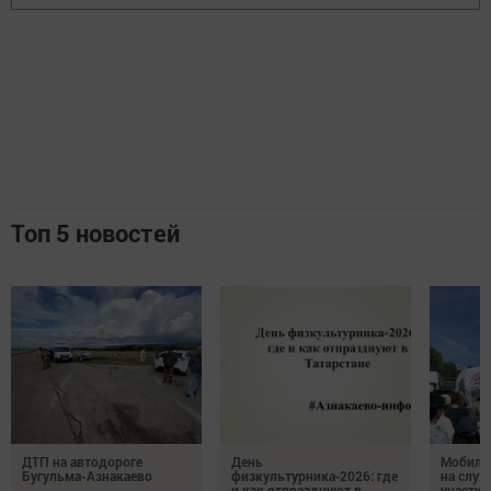
Топ 5 новостей
ДТП на автодороге
День
Мобиль
Бугульма-Азнакаево
физкультурника‑2026: где
на служ
и как отпразднуют в
участие