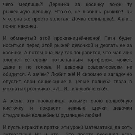
чего медлишь?! Дерни-ка за косичку во-он ту
рыженькую девочку. Что-о-о, не любишь рыжих?! Ты
что, она же просто золотая! Дочка солнышка!.. А-а-а...
понял наконец!
И обманутый этой проказницей-весной Петя будет
носиться перед этой рыжей девочкой и дергать ее за
косички. А потом она ему так понравится, что мальчик
хлопнет ее своим потрепанным портфелем, может,
даже и по голове. И девочка совсем-совсем не
обидится. А зачем? Любит же! И скромно и загадочно
опустит свои синие-синие в целые полнеба глаза в
мохнатых ресничках. «И... И... и я люблю его!»
А весна, эта проказница, возьмет свою волшебную
кисточку и покрасит нежные щечки девочки
стыдливым волшебным румянцем любви!
И пусть играют в прятки эти уроки математики, да хоть
литературы! Ну и что... Это просто весенняя игра