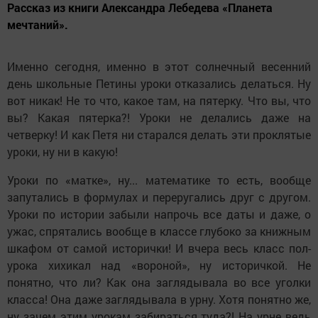
Рассказ из книги Александра Лебедева «Планета
мечтаний».
Именно сегодня, именно в этот солнечный весенний
день школьные Петины уроки отказались делаться. Ну
вот никак! Не то что, какое там, на пятерку. Что вы, что
вы? Какая пятерка?! Уроки не делались даже на
четверку! И как Петя ни старался делать эти проклятые
уроки, ну ни в какую!
Уроки по «матке», ну... математике то есть, вообще
запутались в формулах и переругались друг с другом.
Уроки по истории забыли напрочь все даты и даже, о
ужас, спрятались вообще в классе глубоко за книжным
шкафом от самой исторички! И вчера весь класс пол-
урока хихикал над «вороной», ну историчкой. Не
понятно, что ли? Как она заглядывала во все уголки
класса! Она даже заглядывала в урну. Хотя понятно же,
ну зачем этим урокам забираться туда?! На урне ведь