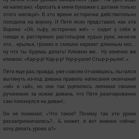
не написано: «Бросать в меня бумажки с датами только
этого месяца!» В это время историчка действительно
походила на ворону. И Петя ясно представил, как эта
Ворона: «Ой, тьфу, историчка же!» – сидит у себя в
гнезде и, растерянно растопырив худые руки, не-не-не
это... крылья, громко и смешно каркает длинным нос...
ну что ты будешь делать! Клювом же... Ну конечно же
клювом: «Кар-р-р! Кар-р-р! Укр-р-рали! Стыр-р-рыли!..».
Петя еще раз, правда, уже совсем отчаявшись, пытался
вытянуть из-под дивана правила написания окончаний
«ой» и «ай», но они так уцепились липкими своими
ручонками за ножки дивана, что Петя разочарованно
сам плюхнулся на диван!..
Он не понимал: «Что такое? Почему так эти уроки
раскапризничались?.. А, может, я вот именно сейчас
хочу делать уроки, а?»