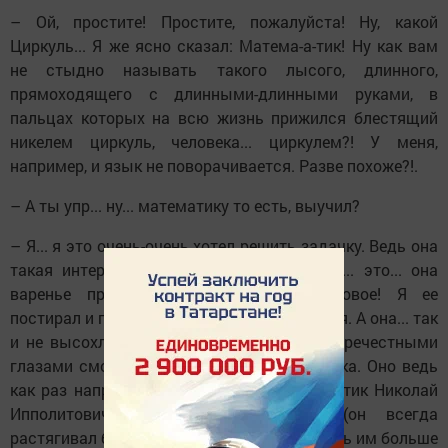
– Ой, простите! Простите, пожалуйста! Ну, какой
Циркуль... Я же ясно сказал: Матема-а-тик! Ну как вам
не стыдно называть такого лысого, длинного,
прямоходящего с длинными-длинными руками, в
пальцах которых на всю жизнь прижился блестящий
никелем циркуль, человека... циркулем?! У меня,
например, и язык не поворачивается. Разве похоже?!.
– А ты упр... ну... математику то есть, выучил?
– Я... я это очень-очень хотел решить задачку. Ведь она
такая интересная! Но... задачка, она... ну... это... она
варенье пролила на себя сморо-о-диновое! Я ее
постирал и повесил на батарею посушиться. А она... так
и не высохла, – и Петя будет честными-пречестными
глазами смотреть прямо в пузо математика. Оно ведь
как раз напротив Петиных глаз. И математик Николай
Ипполитович протяжно так скажет (он всегда
растягивал буквы и слова, ну... чтоб придать им больше