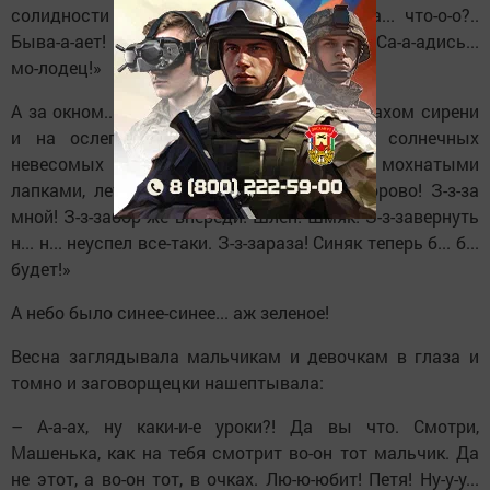
солидности и внушительности): «Ну-у-у... а... что-о-о?..
Быва-а-ает! Ла-а-дно, пото-о-ом сделаешь! Са-а-адись...
мо-лодец!»
А за окном... весна оглушающе кипела запахом сирени
и на ослепительно ярких по-весеннему солнечных
невесомых лучах, цепко держась за них мохнатыми
лапками, летали тяжелые шмели: «З-з-здорово! З-з-за
мной! З-з-забор же впереди! Шлеп! Шмяк! З-з-завернуть
н... н... неуспел все-таки. З-з-зараза! Синяк теперь б... б...
будет!»
А небо было синее-синее... аж зеленое!
Весна заглядывала мальчикам и девочкам в глаза и
томно и заговорщецки нашептывала:
– А-а-ах, ну каки-и-е уроки?! Да вы что. Смотри,
Машенька, как на тебя смотрит во-он тот мальчик. Да
не этот, а во-он тот, в очках. Лю-ю-юбит! Петя! Ну-у-у...