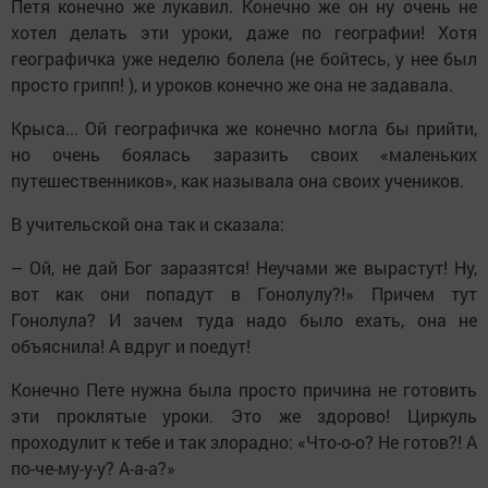
Петя конечно же лукавил. Конечно же он ну очень не
хотел делать эти уроки, даже по географии! Хотя
географичка уже неделю болела (не бойтесь, у нее был
просто грипп! ), и уроков конечно же она не задавала.
Крыса... Ой географичка же конечно могла бы прийти,
но очень боялась заразить своих «маленьких
путешественников», как называла она своих учеников.
В учительской она так и сказала:
– Ой, не дай Бог заразятся! Неучами же вырастут! Ну,
вот как они попадут в Гонолулу?!» Причем тут
Гонолула? И зачем туда надо было ехать, она не
объяснила! А вдруг и поедут!
Конечно Пете нужна была просто причина не готовить
эти проклятые уроки. Это же здорово! Циркуль
проходулит к тебе и так злорадно: «Что-о-о? Не готов?! А
по-че-му-у-у? А-а-а?»