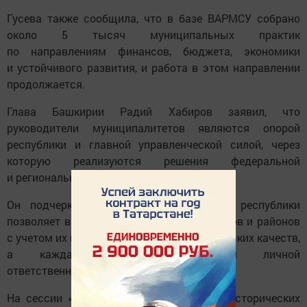
Гусева также сообщила, что в базе ВАРМСУ собрано
около 5 тысяч муниципальных практик
по направлениям финансов, бюджета, экономики
и устойчивого развития, и работа в этом направлении
продолжается.
Глава Башкирии Радий Хабиров заявил, что
руководители муниципалитетов являются опорой
республики и главной управленческой силой, через
которую реализуются решения федеральной
и региональной власти.
Он подчеркнул, что кадровая система республики
позволяет выбирать руководителей городов и районов
с учетом их профессиональных и человеческих качеств,
а каждая должность является личной
ответственностью главы республики.
На сессии «Коммуникации и маркетинг исторических