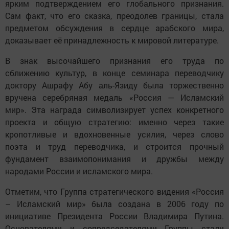
ярким подтверждением его глобального признания.
Сам факт, что его сказка, преодолев границы, стала
предметом обсуждения в сердце арабского мира,
доказывает её принадлежность к мировой литературе.
В знак высочайшего признания его труда по
сближению культур, в конце семинара переводчику
доктору Ашрафу Абу аль-Язиду была торжественно
вручена серебряная медаль «Россия — Исламский
мир». Эта награда символизирует успех конкретного
проекта и общую стратегию: именно через такие
кропотливые и вдохновенные усилия, через слово
поэта и труд переводчика, и строится прочный
фундамент взаимопонимания и дружбы между
народами России и исламского мира.
Отметим, что Группа стратегического видения «Россия
– Исламский мир» была создана в 2006 году по
инициативе Президента России Владимира Путина.
Основателями и сопредседателями Группы стали