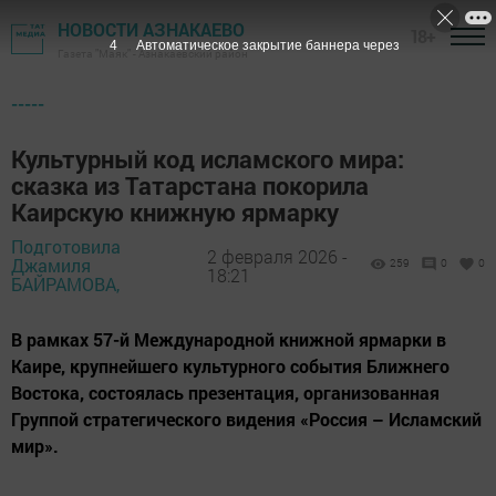
НОВОСТИ АЗНАКАЕВО
18+
3
Автоматическое закрытие баннера через
Газета "Маяк" - Азнакаевский район
-----
Культурный код исламского мира:
сказка из Татарстана покорила
Каирскую книжную ярмарку
Подготовила
2 февраля 2026 -
Джамиля
259
0
0
18:21
БАЙРАМОВА,
В рамках 57-й Международной книжной ярмарки в
Каире, крупнейшего культурного события Ближнего
Востока, состоялась презентация, организованная
Группой стратегического видения «Россия – Исламский
мир».