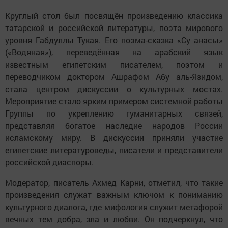
Круглый стол был посвящён произведению классика
татарской и российской литературы, поэта мирового
уровня Габдуллы Тукая. Его поэма-сказка «Су анасы»
(«Водяная»), переведённая на арабский язык
известным египетским писателем, поэтом и
переводчиком доктором Ашрафом Абу аль-Язидом,
стала центром дискуссии о культурных мостах.
Мероприятие стало ярким примером системной работы
Группы по укреплению гуманитарных связей,
представляя богатое наследие народов России
исламскому миру. В дискуссии приняли участие
египетские литературоведы, писатели и представители
российской диаспоры.
Модератор, писатель Ахмед Карни, отметил, что такие
произведения служат важным ключом к пониманию
культурного диалога, где мифология служит метафорой
вечных тем добра, зла и любви. Он подчеркнул, что