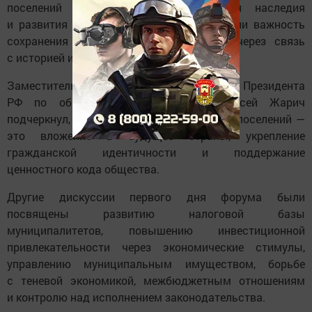
поселений как инструмент сохранения наследия
и развития экономики» эксперты отметили важность
сохранения гражданской идентичности через связь
с историей и культурой.
Заместитель начальника Управления Президента
РФ по общественным проектам Алексей Жарич
подчеркнул, что сохранение исторических поселений —
это вложение в будущее страны, укрепление
гражданской идентичности и поддержание
ценностного кода общества.
Другие дискуссии первого дня форума были
посвящены развитию налоговой базы
муниципалитетов, повышению инвестиционной
привлекательности через экономические стимулы,
управлению муниципальным имуществом, борьбе
с теневой экономикой, межбюджетным отношениям
и контролю над исполнением законодательства.