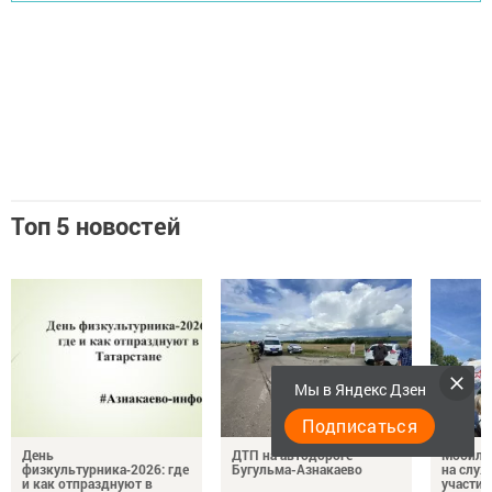
Топ 5 новостей
Мы в Яндекс Дзен
Подписаться
День
ДТП на автодороге
Мобиль
физкультурника‑2026: где
Бугульма-Азнакаево
на служ
и как отпразднуют в
участие