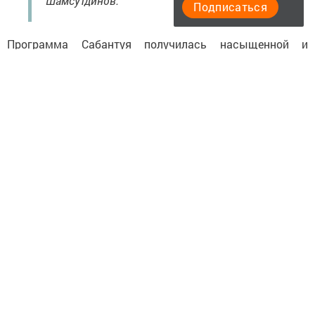
Шамсутдинов.
Подписаться
Программа Сабантуя получилась насыщенной и
разносторонней. Для ребят были организованы
весёлые национальные игры, спортивные состязания и
творческие площадки — каждый смог найти занятие по
душе и проявить свои способности.
Особое место в программе заняло торжественное
награждение. Будущим первоклассникам вручили
школьные портфели. Отдельные слова благодарности
и памятные подарки получили выпускники 9‑х классов
и молодые люди, достигшие 18 лет: для них этот
год - время важных решений и первых
самостоятельных шагов.
Не остались без внимания и взрослые, чья жизнь
связана с заботой о детях. Награды и поздравления
были адресованы семьям, образовавшимся в текущем