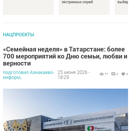
экстренных служб
выбира
НАЦПРОЕКТЫ
«Семейная неделя» в Татарстане: более
700 мероприятий ко Дню семьи, любви и
верности
подготовил Азнакаево-
25 июня 2026 -
77
0
0
информ,
18:29