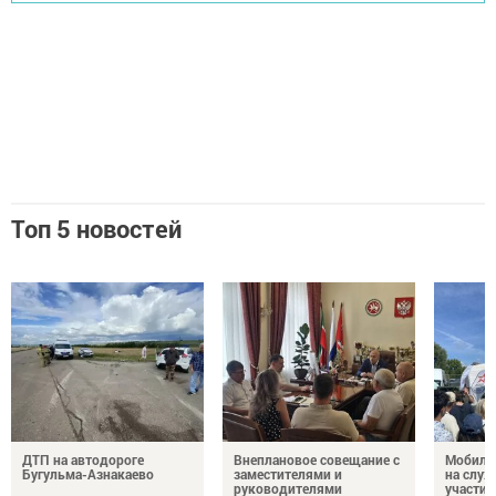
Топ 5 новостей
ДТП на автодороге
Внеплановое совещание с
Мобиль
Бугульма-Азнакаево
заместителями и
на служ
руководителями
участие