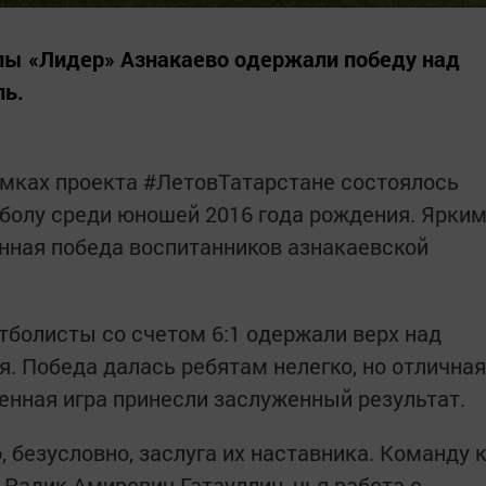
лы «Лидер» Азнакаево одержали победу над
ль.
амках проекта #ЛетовТатарстане состоялось
болу среди юношей 2016 года рождения. Ярки
нная победа воспитанников азнакаевской
болисты со счетом 6:1 одержали верх над
я. Победа далась ребятам нелегко, но отличная
енная игра принесли заслуженный результат.
 безусловно, заслуга их наставника. Команду 
 Радик Амирович Гатауллин, чья работа с