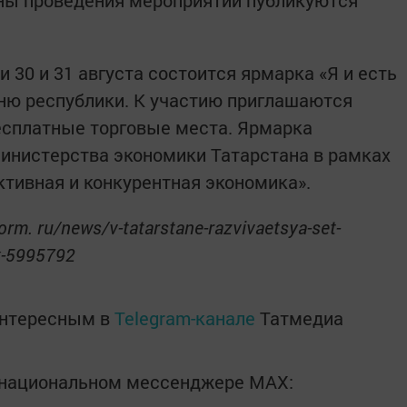
аны проведения мероприятий публикуются
и 30 и 31 августа состоится ярмарка «Я и есть
Дню республики. К участию приглашаются
есплатные торговые места. Ярмарка
инистерства экономики Татарстана в рамках
тивная и конкурентная экономика».
orm. ru/news/v-tatarstane-razvivaetsya-set-
ok-5995792
интересным в
Telegram-канале
Татмедиа
в национальном мессенджере MАХ: