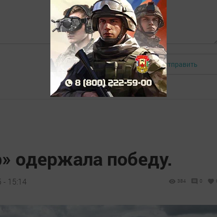
Отправить
Авторизоваться
» одержала победу.
 - 15:14
384
0