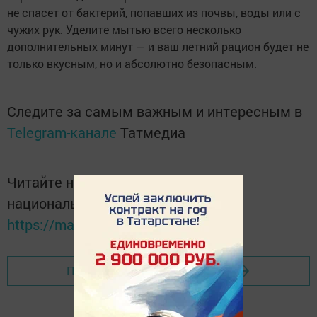
не спасет от бактерий, попавших из почвы, воды или с
чужих рук. Уделите мытью всего несколько
дополнительных минут — и ваш летний рацион будет не
только вкусным, но и абсолютно безопасным.
Следите за самым важным и интересным в
Telegram-канале
Татмедиа
Читайте новости Татарстана в
национальном мессенджере MАХ:
https://max.ru/tatmedia
Перейти на страницу новости