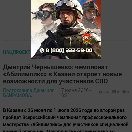
НАЦПРОЕКТЫ
Дмитрий Чернышенко: чемпионат
«Абилимпикс» в Казани откроет новые
возможности для участников СВО
Подготовила Джамиля
17 июня 2026 -
216
0
0
БАЙРАМОВА,
16:21
В Казани с 26 июня по 1 июля 2026 года во второй раз
пройдет Всероссийский чемпионат профессионального
мастерства «Абилимпикс» для участников специальной
военной операции. Мероприятие организовано во