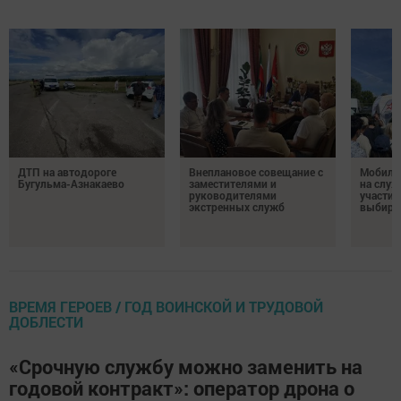
ДТП на автодороге
Внеплановое совещание с
Мобиль
Бугульма-Азнакаево
заместителями и
на служ
руководителями
участие
экстренных служб
выбира
ВРЕМЯ ГЕРОЕВ / ГОД ВОИНСКОЙ И ТРУДОВОЙ
ДОБЛЕСТИ
«Срочную службу можно заменить на
годовой контракт»: оператор дрона о