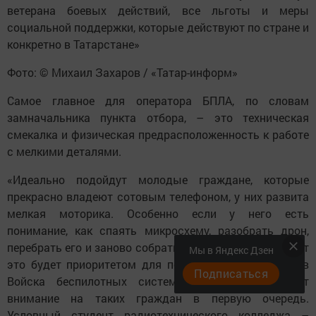
ветерана боевых действий, все льготы и меры
социальной поддержки, которые действуют по стране и
конкретно в Татарстане»
Фото: © Михаил Захаров / «Татар-информ»
Самое главное для оператора БПЛА, по словам
замначальника пункта отбора, – это техническая
смекалка и физическая предрасположенность к работе
с мелкими деталями.
«Идеально подойдут молодые граждане, которые
прекрасно владеют сотовым телефоном, у них развита
мелкая моторика. Особенно если у него есть
понимание, как спаять микросхему, разобрать дрон,
перебрать его и заново собрать, перепаять антенну. Вот
Мы в Яндекс Дзен
это будет приоритетом для поступления на службу в
Подписаться
Войска беспилотных систем. Командиры обратят
внимание на таких граждан в первую очередь.
Условный студент радиотехнического колледжа –