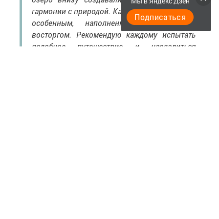
Мы в Яндекс Дзен
гармонии с природой. Каждый миг ощущался
Подписаться
особенным, наполненным радостью и
восторгом. Рекомендую каждому испытать
подобное путешествие и насладиться
великолепием природы вместе с комфортом
уютного отдыха».