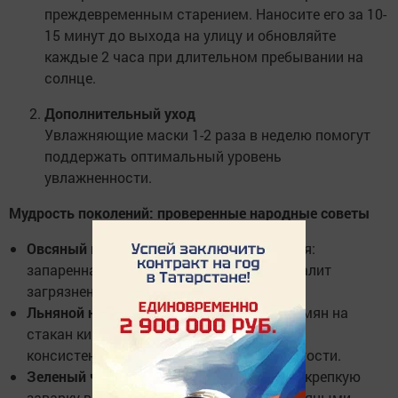
преждевременным старением. Наносите его за 10-
15 минут до выхода на улицу и обновляйте
каждые 2 часа при длительном пребывании на
солнце.
Дополнительный уход
Увлажняющие маски 1-2 раза в неделю помогут
поддержать оптимальный уровень
увлажненности.
Мудрость поколений: проверенные народные советы
Овсяный компресс
для мягкого очищения:
запаренная овсянка в марле бережно удалит
загрязнения и успокоит кожу.
Льняной настой
против сухости: 1 ч.л. семян на
стакан кипятка, настоять до слизистой
консистенции — готовый тоник для упругости.
Зеленый чай
вместо тоника: заморозьте крепкую
заварку в кубики — утренний массаж ледяными