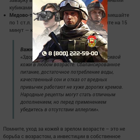
кубиками улучшит микроциркуляцию.
Медово-творожная маска
для питания: смешайте
по 1 ст.л. меда и жирного творога, нанесите на 15
минут — кожа станет бархатистой.
Важный совет от эксперта:
«Здоровый образ жизни – основа красивой
кожи в любом возрасте. Сбалансированное
питание, достаточное потребление воды,
качественный сон и отказ от вредных
привычек работают не хуже дорогих кремов.
Народные рецепты могут стать отличным
дополнением, но перед применением
убедитесь в отсутствии аллергии».
Помните, уход за кожей в зрелом возрасте – это не
борьба с возрастом, а инвестиции в собственное