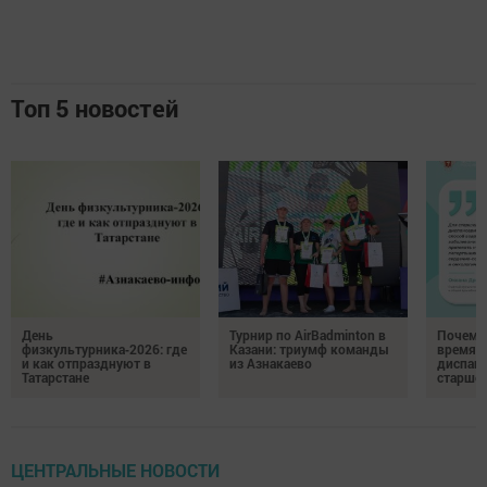
Топ 5 новостей
День
Турнир по AirBadminton в
Почему 
физкультурника‑2026: где
Казани: триумф команды
время 
и как отпразднуют в
из Азнакаево
диспан
Татарстане
старшег
ЦЕНТРАЛЬНЫЕ НОВОСТИ