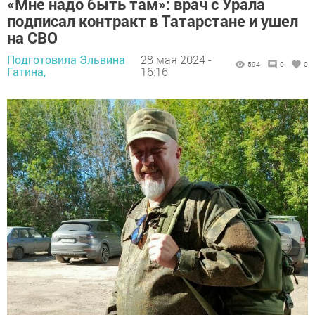
«Мне надо быть там»: врач с Урала
подписал контракт в Татарстане и ушел
на СВО
Подготовила Эльвина
28 мая 2024 -
594
0
0
Гатина,
16:16