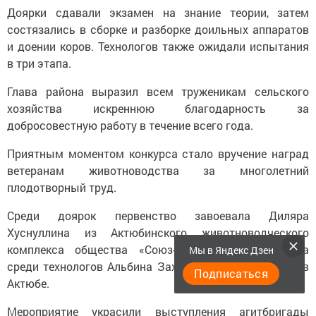
Доярки сдавали экзамен на знание теории, затем
состязались в сборке и разборке доильных аппаратов
и доении коров. Технологов также ожидали испытания
в три этапа.
Глава района выразил всем труженикам сельского
хозяйства искреннюю благодарность за
добросовестную работу в течение всего года.
Приятным моментом конкурса стало вручение наград
ветеранам животноводства за многолетний
плодотворный труд.
Среди доярок первенство завоевала Диляра
Хуснуллина из Актюбинского животноводческого
комплекса общества «Союз-Агро». Победительница
Мы в Яндекс Дзен
среди технологов Альбина Захарова также трудится в
Подписаться
Актюбе.
Мероприятие украсили выступления агитбригады