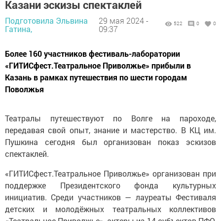
Казани эскизы спектаклей
Подготовила Эльвина
29 мая 2024 -
522
0
0
Гатина,
09:37
Более 160 участников фестиваль-лаборатории
«ГИТИСфест.Театральное Приволжье» прибыли в
Казань в рамках путешествия по шести городам
Поволжья
Театралы путешествуют по Волге на пароходе,
передавая свой опыт, знание и мастерство. В КЦ им.
Пушкина сегодня был организован показ эскизов
спектаклей.
«ГИТИСфест.Театральное Приволжье» организован при
поддержке Президентского фонда культурных
инициатив. Среди участников — лауреаты Фестиваля
детских и молодёжных театральных коллективов
«Театральное Приволжье», актеры из 14 субъектов ПФО,