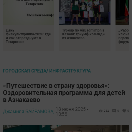
День
Турнир по AirBadminton в
„ Работа
физкультурника‑2026: где
Казани: триумф команды
ключевы
и как отпразднуют в
из Азнакаево
перспек
Татарстане
форуме
ГОРОДСКАЯ СРЕДА/ ИНФРАСТРУКТУРА
«Путешествие в страну здоровья»:
Оздоровительная программа для детей
в Азнакаево
18 июня 2025 -
Джамиля БАЙРАМОВА,
252
0
0
10:56