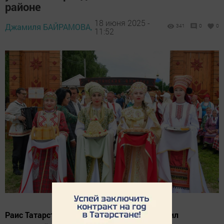
районе
18 июня 2025 -
Джамиля БАЙРАМОВА,
341
0
0
11:52
Раис Татарстана Рустам Минниханов посетил