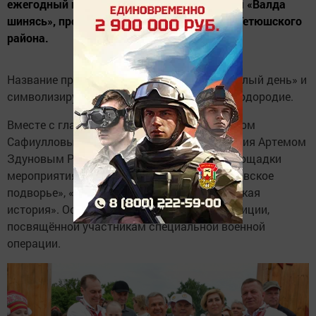
ежегодный праздник мордовской культуры «Валда
шинясь», проходящий в селе Кильдюшево Тетюшского
района.
Название праздника переводится как «Светлый день» и
символизирует солнечность, изобилие и плодородие.
Вместе с главой Тетюшского района Рамисом
Сафиулловым и главой Республики Мордовия Артемом
Здуновым Раис осмотрел тематические площадки
мероприятия: «Крестьянская изба», «Мордовское
подворье», «Рыбацкий стан», «Кильдюшевская
история». Особое внимание уделено экспозиции,
посвящённой участникам специальной военной
операции.