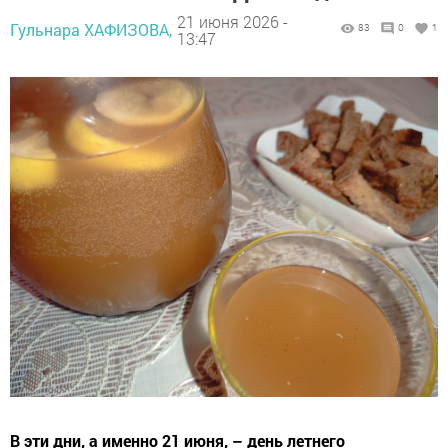
21 июня 2026 -
Гульнара ХАФИЗОВА,
83
0
1
13:47
В эти дни, а именно 21 июня, – день летнего