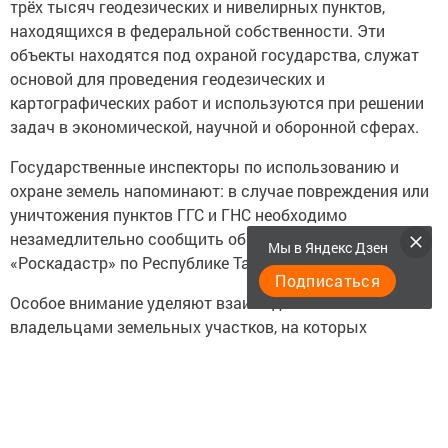
трёх тысяч геодезических и нивелирных пунктов,
находящихся в федеральной собственности. Эти
объекты находятся под охраной государства, служат
основой для проведения геодезических и
картографических работ и используются при решении
задач в экономической, научной и оборонной сферах.
Государственные инспекторы по использованию и
охране земель напоминают: в случае повреждения или
уничтожения пунктов ГГС и ГНС необходимо
незамедлительно сообщить об этом в филиал ППК
Мы в Яндекс Дзен
«Роскадастр» по Республике Татарстан.
Подписаться
Особое внимание уделяют взаимодействию с
владельцами земельных участков, на которых
размещены такие объекты. Как отметил заместитель
руководителя Управления Росреестра по Республике
Татарстан Линар Гатин, собственники обязаны
обеспечивать сохранность пунктов и
беспрепятственный доступ к ним специалистов.