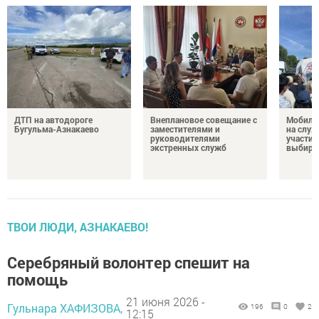
ДТП на автодороге
Внеплановое совещание с
Мобиль
Бугульма-Азнакаево
заместителями и
на служ
руководителями
участие
экстренных служб
выбира
ТВОИ ЛЮДИ, АЗНАКАЕВО!
Серебряный волонтер спешит на
помощь
21 июня 2026 -
Гульнара ХАФИЗОВА,
196
0
2
12:15