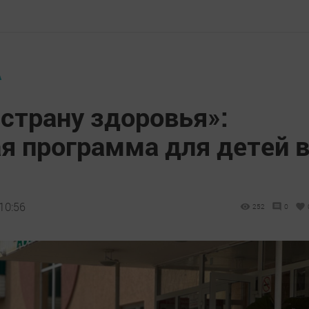
А
страну здоровья»:
я программа для детей 
10:56
252
0