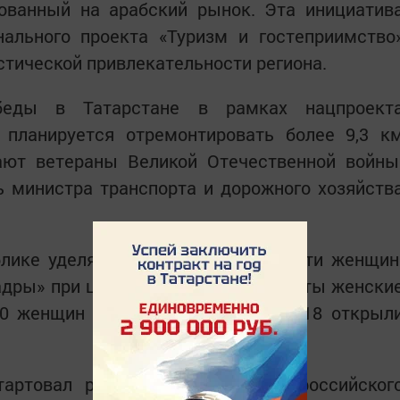
рованный на арабский рынок. Эта инициатив
нального проекта «Туризм и гостеприимство
стической привлекательности региона.
беды в Татарстане в рамках нацпроект
 планируется отремонтировать более 9,3 к
вают ветераны Великой Отечественной войны
 министра транспорта и дорожного хозяйств
блике уделяют и вопросам занятости женщин
адры» при центрах занятости открыты женски
00 женщин уже трудоустроены, а 118 открыл
тартовал региональный этап Всероссийског