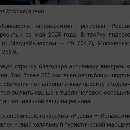
ват Камалетдинов
убликовала медиарейтинг регионов Росси
роекты» за май 2025 года. В тройку лидеро
 (с МедиаИндексом — 49 704,7), Московска
 265,9).
ервую строчку благодаря активному внедрени
ов. Так, более 350 жителей республики подал
е обучения по национальному проекту «Кадры»
уется обучить свыше 5 тысяч человек, сообщил
ти и социальной защиты региона.
 экономического форума «Россия — Исламски
авлен новый халяльный туристический маршру