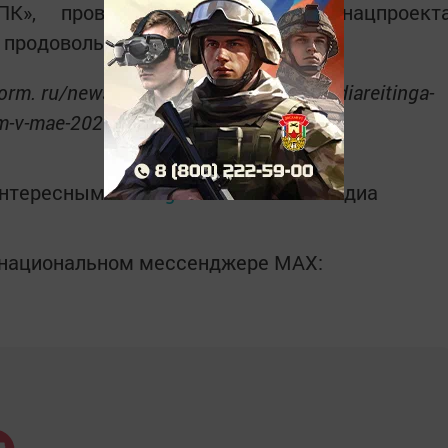
К», проводимого в рамках нацпроект
 продовольственной безопасности».
orm. ru/news/tatarstan-stal-liderom-mediareitinga-
am-v-mae-2025-goda-5988423
интересным в
Telegram-канале
Татмедиа
в национальном мессенджере MАХ: