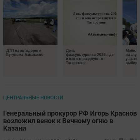
ДТП на автодороге
День
Мобиль
Бугульма-Азнакаево
физкультурника‑2026: где
на служ
и как отпразднуют в
участие
Татарстане
выбира
ЦЕНТРАЛЬНЫЕ НОВОСТИ
Генеральный прокурор РФ Игорь Краснов
возложил венок к Вечному огню в
Казани
138
0
0