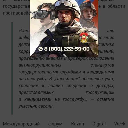
государственной информационной системе в области
противодействия коррупции.
«Система предназначена для
информационно-аналитического обеспечения
деятельности по профилактике
коррупционных правонарушений,
проведению анализа и проверок соблюдения
антикоррупционных стандартов
государственными службами и кандидатами
на госслужбу. В „Посейдоне“ обеспечен учёт,
хранение и анализ сведений о доходах,
представляемых госслужащим
и кандидатами на госслужбу», — отметил
участник сессии.
Международный форум Kazan Digital Week