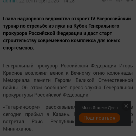
admin,
22 сентября 2025 - 14:28
Глава надзорного ведомства откроет IV Всероссийский
турнир по стрельбе из лука на Кубок Генерального
прокурора Российской Федерации и даст старт
строительству современного комплекса для юных
спортсменов.
Генеральный прокурор Российской Федерации Игорь
Краснов возложил венок к Вечному огню колоннады
Мемориала памяти Героям Великой Отечественной
войны. Об этом сообщает пресс-служба Генеральной
прокуратуры Российской Федерации.
«Татар-информ» рассказывал, что Игорь Краснов
Мы в Яндекс Дзен
сегодня прибыл в Казань. В аэропорту его лично
Подписаться
встретил Раис Республики Татарстан Рустам
Минниханов.