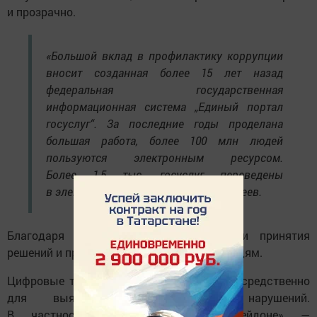
и прозрачно.
«Большой вклад в профилактику коррупции
вносит созданная более 15 лет назад
федеральная государственная
информационная система „Единый портал
госуслуг“. За последние годы проделана
большая работа, более 100 млн людей
пользуются электронным ресурсом.
Более 1,5 тыс. госуслуг переведены
в электронную форму», — сообщил Агеев.
Благодаря порталу сокращаются сроки принятия
решений и предоставления документов людям.
Цифровые технологии используются непосредственно
для выявления коррупционных нарушений.
В частности, речь идет о «Посейдоне» —