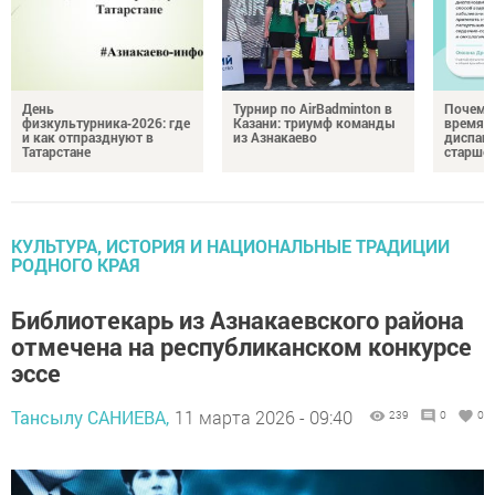
День
Турнир по AirBadminton в
Почему 
физкультурника‑2026: где
Казани: триумф команды
время 
и как отпразднуют в
из Азнакаево
диспан
Татарстане
старшег
КУЛЬТУРА, ИСТОРИЯ И НАЦИОНАЛЬНЫЕ ТРАДИЦИИ
РОДНОГО КРАЯ
Библиотекарь из Азнакаевского района
отмечена на республиканском конкурсе
эссе
Тансылу САНИЕВА,
11 марта 2026 - 09:40
239
0
0