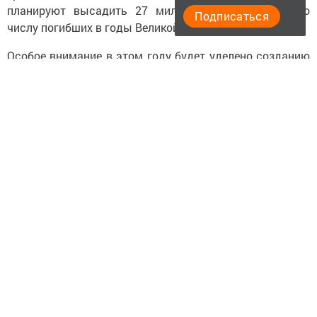
планируют высадить 27 миллионов деревьев — по
Подписаться
числу погибших в годы Великой Отечественной войны.
Особое внимание в этом году будет уделено созданию
памятных аллей в честь героев, погибших при
выполнении задач специальной военной операции.
Организаторами акции выступают АНО «Сад Памяти»,
Фонд памяти полководцев Победы, Всероссийское
общественное движение «Волонтеры Победы» при
поддержке Минприроды России и Рослесхоза.
Для справки
«Сад памяти» — это не просто озеленение, а
живой памятник, который объединяет
миллионы людей по всему миру. Каждое
дерево — символ благодарности и вечной
памяти о тех, кто отдал жизнь за Родину.