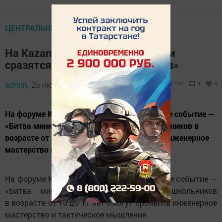
ЦЕНТРАЛЬНЫЕ НОВОСТИ
На Kazan Digital Week школьники
сразятся в «Битве мини-роботов»
admin,
25 июля 2025 - 08:31
100
0
0
На форуме Kazan Digital Week пройдет яркое событие —
«Битва мини-роботов», где команды школьников в
возрасте от 10 до 17 лет смогут проявить инженерное
мастерство и тактическое мышление.
На форуме Kazan Digital Week пройдет яркое событие —
«Битва мини-роботов», где команды школьников
в возрасте от 10 до 17 лет смогут проявить инженерное
мастерство и тактическое мышление.