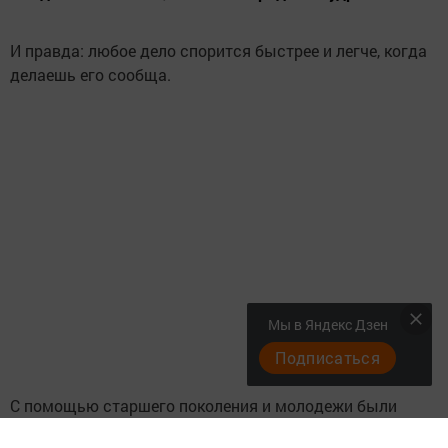
И правда: любое дело спорится быстрее и легче, когда
делаешь его сообща.
Мы в Яндекс Дзен
Подписаться
С помощью старшего поколения и молодежи были
покрашены ограждения мечети деревни Мяндей.