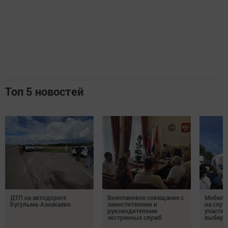
Топ 5 новостей
ДТП на автодороге
Внеплановое совещание с
Мобиль
Бугульма-Азнакаево
заместителями и
на служ
руководителями
участие
экстренных служб
выбира