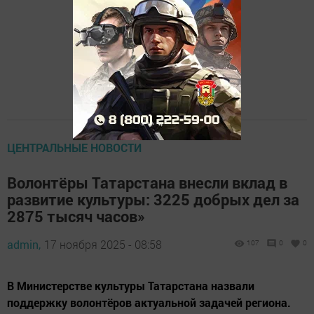
ЦЕНТРАЛЬНЫЕ НОВОСТИ
Волонтёры Татарстана внесли вклад в
развитие культуры: 3225 добрых дел за
2875 тысяч часов»
admin,
17 ноября 2025 - 08:58
107
0
0
В Министерстве культуры Татарстана назвали
поддержку волонтёров актуальной задачей региона.