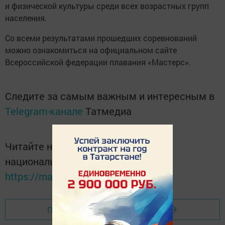
и физической культуры среди всех возрастных групп
населения.
Со всеми результатами прошедших соревнований
можно ознакомиться на официальном сайте
Всероссийской федерации плавания «Мастерс».
Следите за самым важным и интересным в
Telegram-канале
Татмедиа
Читайте новости Татарстана в
национальном мессенджере MАХ:
https://max.ru/tatmedia
Перейти на страницу новости