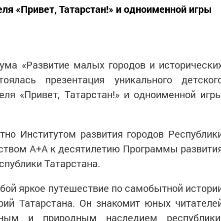
ля «Привет, Татарстан!» и одноименной игры
ума «Развитие малых городов и исторически
тоялась презентация уникального детског
еля «Привет, Татарстан!» и одноименной игр
тно Институтом развития городов Республик
ьством А+А к десятилетию Программы развити
спублики Татарстана.
бой яркое путешествие по самобытной истори
рий Татарстана. Он знакомит юных читателе
ным и природным наследием республики