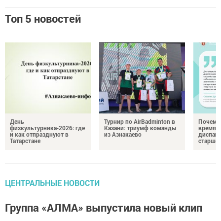
Топ 5 новостей
День
Турнир по AirBadminton в
Почему 
физкультурника‑2026: где
Казани: триумф команды
время 
и как отпразднуют в
из Азнакаево
диспан
Татарстане
старшег
ЦЕНТРАЛЬНЫЕ НОВОСТИ
Группа «АЛМА» выпустила новый клип