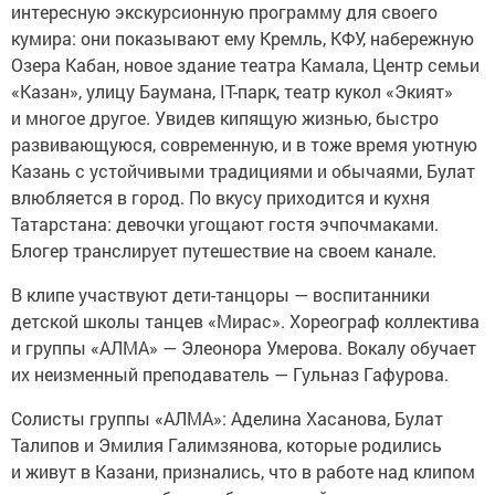
интересную экскурсионную программу для своего
кумира: они показывают ему Кремль, КФУ, набережную
Озера Кабан, новое здание театра Камала, Центр семьи
«Казан», улицу Баумана, IT-парк, театр кукол «Экият»
и многое другое. Увидев кипящую жизнью, быстро
развивающуюся, современную, и в тоже время уютную
Казань с устойчивыми традициями и обычаями, Булат
влюбляется в город. По вкусу приходится и кухня
Татарстана: девочки угощают гостя эчпочмаками.
Блогер транслирует путешествие на своем канале.
В клипе участвуют дети-танцоры — воспитанники
детской школы танцев «Мирас». Хореограф коллектива
и группы «АЛМА» — Элеонора Умерова. Вокалу обучает
их неизменный преподаватель — Гульназ Гафурова.
Солисты группы «АЛМА»: Аделина Хасанова, Булат
Талипов и Эмилия Галимзянова, которые родились
и живут в Казани, признались, что в работе над клипом