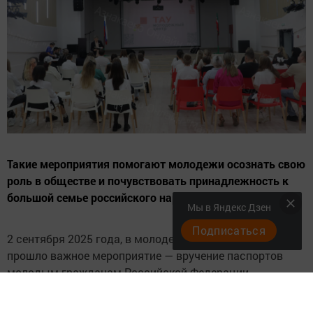
Такие мероприятия помогают молодежи осознать свою
роль в обществе и почувствовать принадлежность к
большой семье российского народа.
Мы в Яндекс Дзен
Подписаться
2 сентября 2025 года, в молодежном центре «Тау»
прошло важное мероприятие — вручение паспортов
молодым гражданам Российской Федерации.
«Это событие действительно знаменательно,