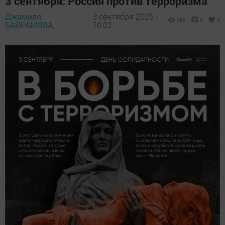
3 сентября: Россия против терроризма
Джамиля
3 сентября 2025 -
480
0
0
БАЙРАМОВА,
10:02