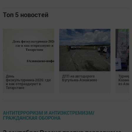
Топ 5 новостей
День
ДТП на автодороге
Турнир 
физкультурника‑2026: где
Бугульма-Азнакаево
Казани
и как отпразднуют в
из Азна
Татарстане
АНТИТЕРРОРИЗМ И АНТИЭКСТРЕМИЗМ/
ГРАЖДАНСКАЯ ОБОРОНА