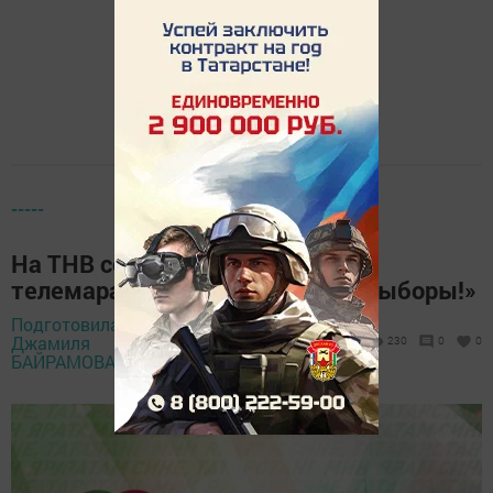
-----
На ТНВ состоится 14-часовой
телемарафон «Всей семьей на выборы!»
Подготовила
3 сентября 2025 -
Джамиля
230
0
0
11:55
БАЙРАМОВА,