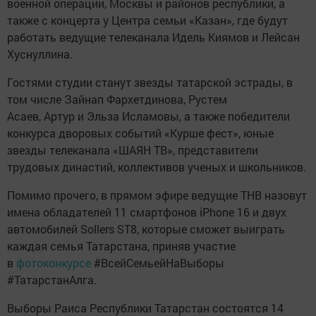
военной операции, Москвы и районов республики, а
также с концерта у Центра семьи «Казан», где будут
работать ведущие телеканала Идель Киямов и Лейсан
Хуснуллина.
Гостями студии станут звезды татарской эстрады, в
том числе Зайнап Фархетдинова, Рустем
Асаев, Артур и Эльза Исламовы, а также победители
конкурса дворовых событий «Курше фест», юные
звезды телеканала «ШАЯН ТВ», представители
трудовых династий, коллективов ученых и школьников.
Помимо прочего, в прямом эфире ведущие ТНВ назовут
имена обладателей 11 cмартфонов iPhone 16 и двух
автомобилей Sollers ST8, которые сможет выиграть
каждая семья Татарстана, приняв участие
в
фотоконкурсе
#ВсейСемьейНаВыборы
#ТатарстанАлга.
Выборы Раиса Республики Татарстан состоятся 14