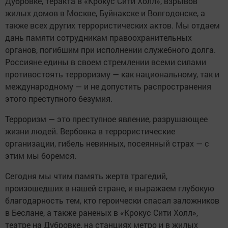
Дубровке, теракта в «Крокус Сити Холл», взрывов
жилых домов в Москве, Буйнакске и Волгодонске, а
также всех других террористических актов. Мы отдаем
дань памяти сотрудникам правоохранительных
органов, погибшим при исполнении служебного долга.
Россияне едины в своем стремлении всеми силами
противостоять терроризму — как национальному, так и
международному — и не допустить распространения
этого преступного безумия.
Терроризм — это преступное явление, разрушающее
жизни людей. Вербовка в террористические
организации, гибель невинных, посеянный страх — с
этим мы боремся.
Сегодня мы чтим память жертв трагедий,
произошедших в нашей стране, и выражаем глубокую
благодарность тем, кто героически спасал заложников
в Беслане, а также раненых в «Крокус Сити Холл»,
театре на Дубровке, на станциях метро и в жилых