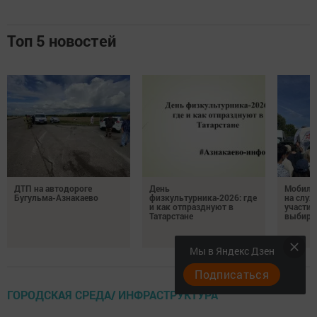
Топ 5 новостей
ДТП на автодороге
День
Мобиль
Бугульма-Азнакаево
физкультурника‑2026: где
на служ
и как отпразднуют в
участие
Татарстане
выбира
Мы в Яндекс Дзен
Подписаться
ГОРОДСКАЯ СРЕДА/ ИНФРАСТРУКТУРА