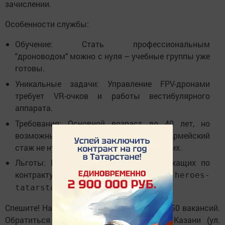
зачислении.
Особенности службы:
Обучение:
Стать профессиональным
"дроноводом" можно с нуля – учебные группы уже
готовы.
Уникальные задачи:
Управление FPV-дронами
требует VR-очков и работы вестибулярного
аппарата.
Требования:
Основной возраст до 40 лет, но
возможны исключения для опытных. Армейский
стаж не нужен. Приглашают и иногородних.
Льготы:
Полный пакет для военнослужащих по
контракту (подробности на
heroes-
и
).
tatarstan.ru
zabotasvo.tatar
Спешите!
Набор строго ограничен – всего
50 вакансий
.
Обратиться можно в пункты отбора в Казани (ул.