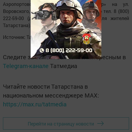
Аэропортовская, 1 или центр «Батыр» на ул.
Воровского, 25), в любой военкомат или по тел. 8 (800)
222-59-00 (для других регионов), 117 (для жителей
Татарстана). Дедлайн – конец августа.
Источник: Татар-информ
Следите за самым важным и интересным в
Telegram-канале
Татмедиа
Читайте новости Татарстана в
национальном мессенджере MАХ:
https://max.ru/tatmedia
Перейти на страницу новости